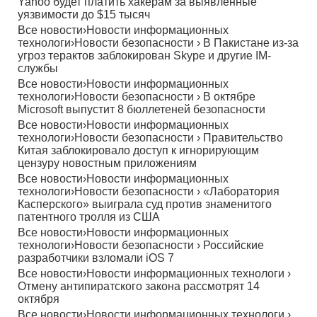
Yahoo будет платить хакерам за выявленные
уязвимости до $15 тысяч
Все новости
›
Новости информационных
технологи
›
Новости безопасности
›
В Пакистане из-за
угроз терактов заблокирован Skype и другие IM-
службы
Все новости
›
Новости информационных
технологи
›
Новости безопасности
›
В октябре
Microsoft выпустит 8 бюллетеней безопасности
Все новости
›
Новости информационных
технологи
›
Новости безопасности
›
Правительство
Китая заблокировало доступ к игнорирующим
цензуру новостным приложениям
Все новости
›
Новости информационных
технологи
›
Новости безопасности
›
«Лаборатория
Касперского» выиграла суд против знаменитого
патентного тролля из США
Все новости
›
Новости информационных
технологи
›
Новости безопасности
›
Российские
разработчики взломали iOS 7
Все новости
›
Новости информационных технологи
›
Отмену антипиратского закона рассмотрят 14
октября
Все новости
›
Новости информационных технологи
›