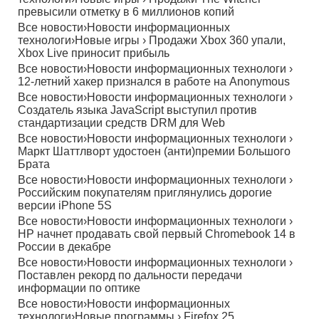
превысили отметку в 6 миллионов копий
Все новости
›
Новости информационных
технологи
›
Новые игры
›
Продажи Xbox 360 упали,
Xbox Live приносит прибыль
Все новости
›
Новости информационных технологи
›
12-летний хакер признался в работе на Anonymous
Все новости
›
Новости информационных технологи
›
Создатель языка JavaScript выступил против
стандартизации средств DRM для Web
Все новости
›
Новости информационных технологи
›
Маркт Шаттлворт удостоен (анти)премии Большого
Брата
Все новости
›
Новости информационных технологи
›
Российским покупателям приглянулись дорогие
версии iPhone 5S
Все новости
›
Новости информационных технологи
›
HP начнет продавать свой первый Chromebook 14 в
России в декабре
Все новости
›
Новости информационных технологи
›
Поставлен рекорд по дальности передачи
информации по оптике
Все новости
›
Новости информационных
технологи
›
Новые программы
›
Firefox 25