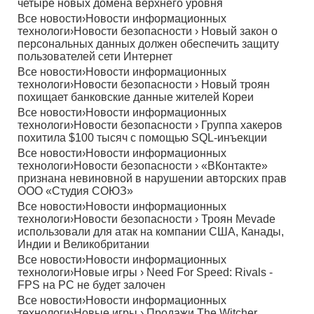
четыре новых домена верхнего уровня
Все новости
›
Новости информационных
технологи
›
Новости безопасности
›
Новый закон о
персональных данных должен обеспечить защиту
пользователей сети Интернет
Все новости
›
Новости информационных
технологи
›
Новости безопасности
›
Новый троян
похищает банковские данные жителей Кореи
Все новости
›
Новости информационных
технологи
›
Новости безопасности
›
Группа хакеров
похитила $100 тысяч с помощью SQL-инъекции
Все новости
›
Новости информационных
технологи
›
Новости безопасности
›
«ВКонтакте»
признана невиновной в нарушении авторских прав
ООО «Студия СОЮЗ»
Все новости
›
Новости информационных
технологи
›
Новости безопасности
›
Троян Mevade
использовали для атак на компании США, Канады,
Индии и Великобритании
Все новости
›
Новости информационных
технологи
›
Новые игры
›
Need For Speed: Rivals -
FPS на PC не будет залочен
Все новости
›
Новости информационных
технологи
›
Новые игры
›
Продажи The Witcher