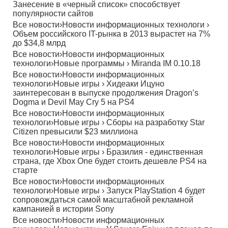
Занесение в «черный список» способствует
популярности сайтов
Все новости
›
Новости информационных технологи
›
Объем российского IT-рынка в 2013 вырастет на 7%
до $34,8 млрд
Все новости
›
Новости информационных
технологи
›
Новые программы
›
Miranda IM 0.10.18
Все новости
›
Новости информационных
технологи
›
Новые игры
›
Хидеаки Ицуно
заинтересован в выпуске продолжения Dragon’s
Dogma и Devil May Cry 5 на PS4
Все новости
›
Новости информационных
технологи
›
Новые игры
›
Сборы на разработку Star
Citizen превысили $23 миллиона
Все новости
›
Новости информационных
технологи
›
Новые игры
›
Бразилия - единственная
страна, где Xbox One будет стоить дешевле PS4 на
старте
Все новости
›
Новости информационных
технологи
›
Новые игры
›
Запуск PlayStation 4 будет
сопровождаться самой масштабной рекламной
кампанией в истории Sony
Все новости
›
Новости информационных