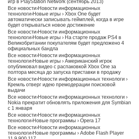
игр в PlayStation Network (сентябрь 2013)
Все новости
›
Новости информационных
технологи
›
Новые игры
›
Xbox One будет
автоматически записывать геймплей, когда в игре
будет открываться новое достижение
Все новости
›
Новости информационных
технологи
›
Новые игры
›
На старте продаж PS4 в
Великобритании покупателям будет предложено 4
официальных бандла
Все новости
›
Новости информационных
технологи
›
Новые игры
›
Американский игрок
опубликовал видео с распаковкой Xbox One за
полтора месяца до запуска приставки в продажу
Все новости
›
Новости информационных технологи
›
Кремль отверг идею премодерации поисковой
выдачи
Все новости
›
Новости информационных технологи
›
Nokia прекратит обновлять приложения для Symbian
с 1 января
Все новости
›
Новости информационных
технологи
›
Новые программы
›
Opera 17
Все новости
›
Новости информационных
технологи
›
Новые программы
›
Adobe Flash Player
11.9.900.117