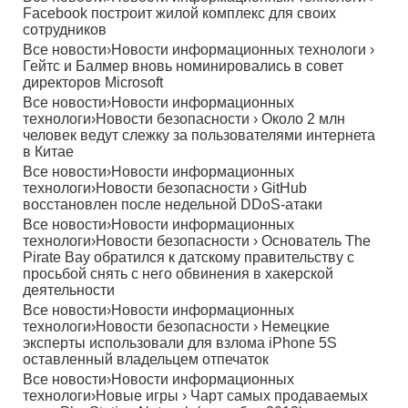
Facebook построит жилой комплекс для своих
сотрудников
Все новости
›
Новости информационных технологи
›
Гейтс и Балмер вновь номинировались в совет
директоров Microsoft
Все новости
›
Новости информационных
технологи
›
Новости безопасности
›
Около 2 млн
человек ведут слежку за пользователями интернета
в Китае
Все новости
›
Новости информационных
технологи
›
Новости безопасности
›
GitHub
восстановлен после недельной DDoS-атаки
Все новости
›
Новости информационных
технологи
›
Новости безопасности
›
Основатель The
Pirate Bay обратился к датскому правительству с
просьбой снять с него обвинения в хакерской
деятельности
Все новости
›
Новости информационных
технологи
›
Новости безопасности
›
Немецкие
эксперты использовали для взлома iPhone 5S
оставленный владельцем отпечаток
Все новости
›
Новости информационных
технологи
›
Новые игры
›
Чарт самых продаваемых