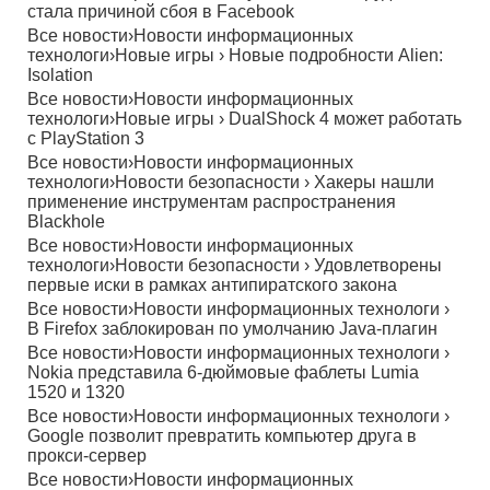
стала причиной сбоя в Facebook
Все новости
›
Новости информационных
технологи
›
Новые игры
›
Новые подробности Alien:
Isolation
Все новости
›
Новости информационных
технологи
›
Новые игры
›
DualShock 4 может работать
с PlayStation 3
Все новости
›
Новости информационных
технологи
›
Новости безопасности
›
Хакеры нашли
применение инструментам распространения
Blackhole
Все новости
›
Новости информационных
технологи
›
Новости безопасности
›
Удовлетворены
первые иски в рамках антипиратского закона
Все новости
›
Новости информационных технологи
›
В Firefox заблокирован по умолчанию Java-плагин
Все новости
›
Новости информационных технологи
›
Nokia представила 6-дюймовые фаблеты Lumia
1520 и 1320
Все новости
›
Новости информационных технологи
›
Google позволит превратить компьютер друга в
прокси-сервер
Все новости
›
Новости информационных