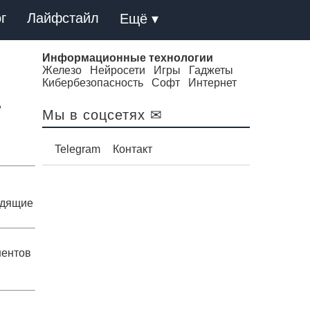
г
Лайфстайл
Ещё ▾
Информационные технологии
Железо
Нейросети
Игры
Гаджеты
Кибербезопасность
Софт
Интернет
,
Мы в соцсетях ✉
Telegram
Контакт
одящие
нентов