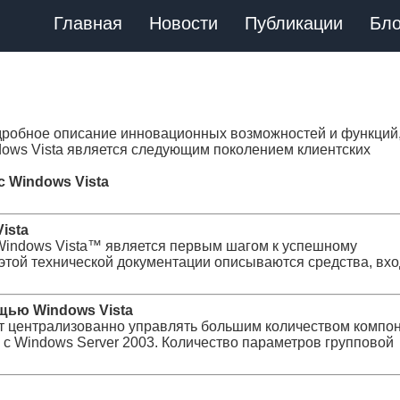
Главная
Новости
Публикации
Бло
одробное описание инновационных возможностей и функций
ows Vista является следующим поколением клиентских
 Windows Vista
ista
Windows Vista™ является первым шагом к успешному
этой технической документации описываются средства, вх
щью Windows Vista
т централизованно управлять большим количеством компо
с Windows Server 2003. Количество параметров групповой