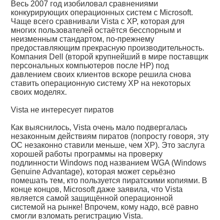
Весь 2007 год изобиловал сравнениями
конкурирующих операционных систем с Microsoft.
Чаще всего сравнивали Vista с XP, которая для
многих пользователей остаётся бесспорным и
неизменным стандартом, по-прежнему
предоставляющим прекрасную производительность.
Компания Dell (второй крупнейший в мире поставщик
персональных компьютеров после HP) под
давлением своих клиентов вскоре решила снова
ставить операционную систему XP на некоторых
своих моделях.
Vista не интересует пиратов
Как выяснилось, Vista очень мало подвергалась
незаконным действиям пиратов (попросту говоря, эту
ОС незаконно ставили меньше, чем XP). Это заслуга
хорошей работы программы на проверку
подлинности Windows под названием WGA (Windows
Genuine Advantage), которая может серьёзно
помешать тем, кто пользуется пиратскими копиями. В
конце концов, Microsoft даже заявила, что Vista
является самой защищённой операционной
системой на рынке! Впрочем, кому надо, всё равно
смогли взломать регистрацию Vista.