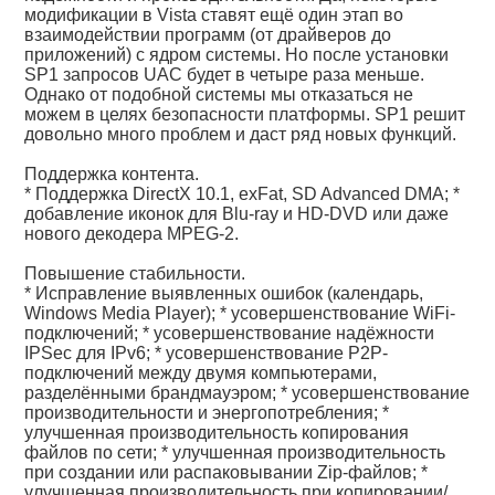
модификации в Vista ставят ещё один этап во
взаимодействии программ (от драйверов до
приложений) с ядром системы. Но после установки
SP1 запросов UAC будет в четыре раза меньше.
Однако от подобной системы мы отказаться не
можем в целях безопасности платформы. SP1 решит
довольно много проблем и даст ряд новых функций.
Поддержка контента.
* Поддержка DirectX 10.1, exFat, SD Advanced DMA; *
добавление иконок для Blu-ray и HD-DVD или даже
нового декодера MPEG-2.
Повышение стабильности.
* Исправление выявленных ошибок (календарь,
Windows Media Player); * усовершенствование WiFi-
подключений; * усовершенствование надёжности
IPSec для IPv6; * усовершенствование P2P-
подключений между двумя компьютерами,
разделёнными брандмауэром; * усовершенствование
производительности и энергопотребления; *
улучшенная производительность копирования
файлов по сети; * улучшенная производительность
при создании или распаковывании Zip-файлов; *
улучшенная производительность при копировании/