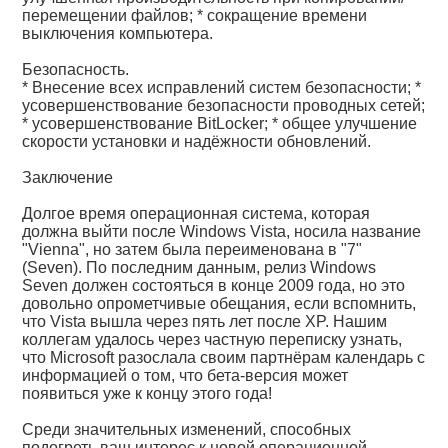
перемещении файлов; * сокращение времени
выключения компьютера.
Безопасность.
* Внесение всех исправлений систем безопасности; *
усовершенствование безопасности проводных сетей;
* усовершенствование BitLocker; * общее улучшение
скорости установки и надёжности обновлений.
Заключение
Долгое время операционная система, которая
должна выйти после Windows Vista, носила название
"Vienna", но затем была переименована в "7"
(Seven). По последним данным, релиз Windows
Seven должен состояться в конце 2009 года, но это
довольно опрометчивые обещания, если вспомнить,
что Vista вышла через пять лет после XP. Нашим
коллегам удалось через частную переписку узнать,
что Microsoft разослала своим партнёрам календарь с
информацией о том, что бета-версия может
появиться уже к концу этого года!
Среди значительных изменений, способных
подогреть ваш интерес к новой операционной