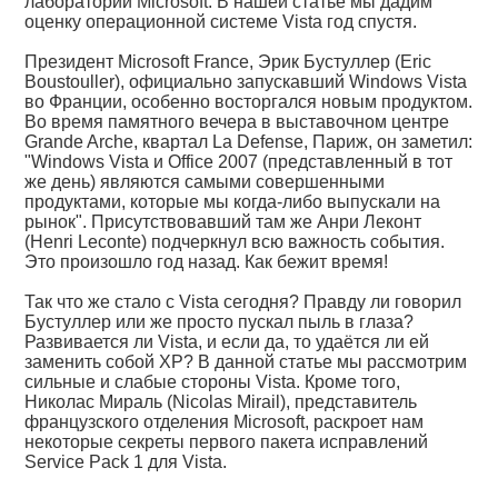
лабораторий Microsoft. В нашей статье мы дадим
оценку операционной системе Vista год спустя.
Президент Microsoft France, Эрик Бустуллер (Eric
Boustouller), официально запускавший Windows Vista
во Франции, особенно восторгался новым продуктом.
Во время памятного вечера в выставочном центре
Grande Arche, квартал La Defense, Париж, он заметил:
"Windows Vista и Office 2007 (представленный в тот
же день) являются самыми совершенными
продуктами, которые мы когда-либо выпускали на
рынок". Присутствовавший там же Анри Леконт
(Henri Leconte) подчеркнул всю важность события.
Это произошло год назад. Как бежит время!
Так что же стало с Vista сегодня? Правду ли говорил
Бустуллер или же просто пускал пыль в глаза?
Развивается ли Vista, и если да, то удаётся ли ей
заменить собой XP? В данной статье мы рассмотрим
сильные и слабые стороны Vista. Кроме того,
Николас Мираль (Nicolas Mirail), представитель
французского отделения Microsoft, раскроет нам
некоторые секреты первого пакета исправлений
Service Pack 1 для Vista.