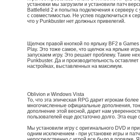
установки мы загрузили и установили патч верс
Battlefield 2 и попытка подключения к серверу
с совместимостью. Не успев подключиться к се
что у Punkbuster нет должных привелегий.
Щелчок правой кнопкой по ярлыку BF2 в Games
Play. Это тоже самое, что щелчок на ярлыке игры
запускаем игру. Это решает проблему. Такие н
Punkbuster. Да и производительность оставляе
настройках, выставленных на максимум.
Oblivion и Windows Vista
То, что эта эпическая RPG дарит игрокам более
многочисленные официальные дополнения, тон
дополнение этой весной, дарит нам уверенность, 
пользователей еще достаточно долго. Эта еще од
Мы установили игру с оригинального DVD и прим
одним исключением - при установке игры и патч
непосредственно с игрой все было в порядке.