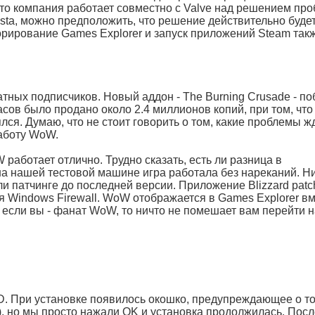
 что компания работает совместно с Valve над решением пр
Vista, можно предположить, что решение действительно буде
рирование Games Explorer и запуск приложений Steam такж
латных подписчиков. Новый аддон - The Burning Crusade - по
асов было продано около 2.4 миллионов копий, при том, что
ялся. Думаю, что не стоит говорить о том, какие проблемы ж
работу WoW.
работает отлично. Трудно сказать, есть ли разница в
 на нашей тестовой машине игра работала без нареканий. Н
ли патчинге до последней версии. Приложение Blizzard patc
 Windows Firewall. WoW отображается в Games Explorer вм
о если вы - фанат WoW, то ничто не помешает вам перейти 
VD. При установке появилось окошко, предупреждающее о то
t), но мы просто нажали OK и установка продолжилась. Пос