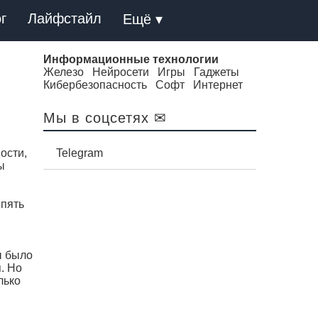
г
Лайфстайл
Ещё ▾
Информационные технологии
Железо
Нейросети
Игры
Гаджеты
Кибербезопасность
Софт
Интернет
Мы в соцсетях ✉
ости,
Telegram
ы
 пять
ы было
. Но
лько