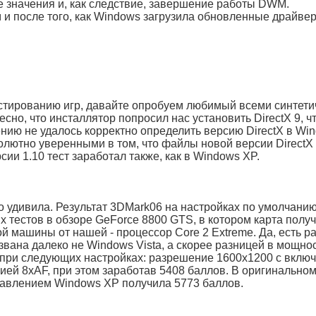
 значения и, как следствие, завершение работы DWM.
и после того, как Windows загрузила обновленные драйве
естированию игр, давайте опробуем любимый всеми синтети
есно, что инсталлятор попросил нас установить DirectX 9, ч
ению не удалось корректно определить версию DirectX в Wi
солютно уверенными в том, что файлы новой версии DirectX
ии 1.10 тест заработал также, как в Windows XP.
о удивила. Результат 3DMark06 на настройках по умолчани
х тестов в обзоре GeForce 8800 GTS, в котором карта полу
й машины от нашей - процессор Core 2 Extreme. Да, есть р
звана далеко не Windows Vista, а скорее разницей в мощно
т при следующих настройках: разрешение 1600x1200 с вкл
ей 8xAF, при этом заработав 5408 баллов. В оригинальном
равлением Windows XP получила 5773 баллов.