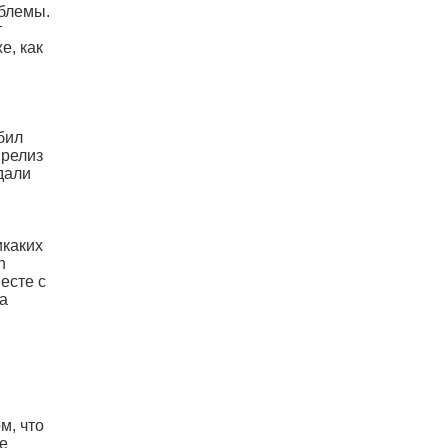
облемы.
т
е, как
бил
 релиз
дали
икаких
h
есте с
на
м, что
ле