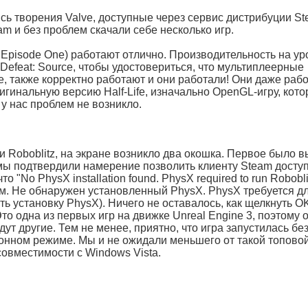
сь творения Valve, доступные через сервис дистрибуции St
 и без проблем скачали себе несколько игр.
и Episode One) работают отлично. Производительность на ур
 Defeat: Source, чтобы удостовериться, что мультиплеерные
, также корректно работают и они работали! Они даже раб
гинальную версию Half-Life, изначально OpenGL-игру, кото
 у нас проблем не возникло.
ли Roboblitz, на экране возникло два окошка. Первое было 
 мы подтвердили намерение позволить клиенту Steam доступ
"No PhysX installation found. PhysX required to run Robobli
(прим. Не обнаружен установленный PhysX. PhysX требуется д
ть установку PhysX). Ничего не оставалось, как щелкнуть O
Это одна из первых игр на движке Unreal Engine 3, поэтому 
ут другие. Тем не менее, приятно, что игра запустилась бе
онном режиме. Мы и не ожидали меньшего от такой топово
 совместимости с Windows Vista.