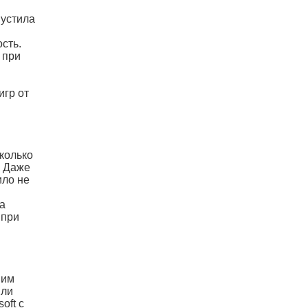
пустила
сть.
 при
игр от
колько
. Даже
ило не
а
 при
ним
Или
oft с