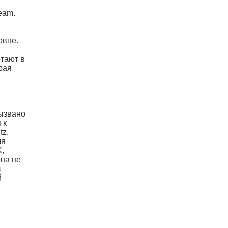
eam.
овне.
отают в
рая
вызвано
 к
tz.
ля
K,
она не
з
й