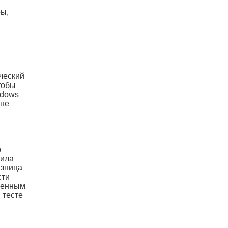
ры,
ческий
тобы
ndows
 не
ю
чила
азница
сти
юченным
 тесте