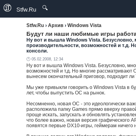
🔍
Stfw.Ru
Stfw.Ru
›
Архив
›
Windows Vista
Будут ли наши любимые игры работа
Ну вот и вышла Windows Vista. Безусловно, 
производительности, возможностей и т.д. Н
консоли.
🕛 05.02.2008, 12:34
Ну вот и вышла Windows Vista. Безусловно, мног
возможностей и т.д. Но многие рассматривают О
вынесем окончательный приговор, подходит ли W
Мы уже привыкли говорить о Windows Vista в бу
лет, чтобы выпустить ОС на рынок.
Несомненно, новая ОС - это идеологически важн
расположила папку Games прямо вверху правой п
проще искать, запускать и обновлять установл
что более важно, новая версия графического API
появятся первые DX10-игры, геймерам ничего не