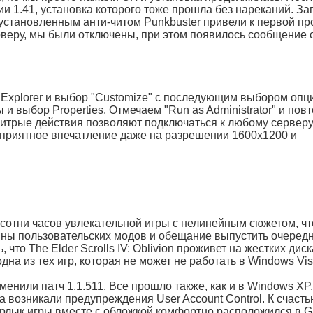
ии 1.41, установка которого тоже прошла без нареканий. За
 с установленным анти-читом Punkbuster привели к первой п
рверу, мы были отключены, при этом появилось сообщение о
 Explorer и выбор "Customize" с последующим выбором опц
 и выбор Properties. Отмечаем "Run as Administrator" и пов
ехитрые действия позволяют подключаться к любому серверу
т приятное впечатление даже на разрешении 1600x1200 и
 сотни часов увлекательной игры с нелинейным сюжетом, чт
ны пользовательских модов и обещание выпустить очеред
что The Elder Scrolls IV: Oblivion проживет на жестких диск
на из тех игр, которая не может не работать в Windows Vis
енили патч 1.1.511. Все прошло также, как и в Windows XP,
а возникали предупреждения User Account Control. К счасть
 Ярлык игры вместе с обложкой комфортно расположился в 