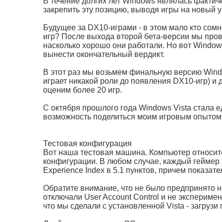
В течение долгих лет Windows являлась фактич
закрепить эту позицию, выводя игры на новый у
Будущее за DX10-играми - в этом мало кто сом
игр? После выхода второй бета-версии мы пров
насколько хорошо они работали. Но вот Window
вынести окончательный вердикт.
В этот раз мы возьмем финальную версию Windo
играет никакой роли до появления DX10-игр) и 
оценим более 20 игр.
С октября прошлого года Windows Vista стала е
возможность поделиться моим игровым опытом
Тестовая конфигурация
Вот наша тестовая машина. Компьютер относитс
конфигурации. В любом случае, каждый геймер 
Experience Index в 5.1 пунктов, причем показат
Обратите внимание, что не было предпринято н
отключали User Account Control и не экспериме
что мы сделали с установленной Vista - загру