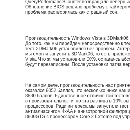
QueryPerformanceCounter возвращало неверные
Обновление BIOS решило проблему с таймером 
проблема растворилась как страшный сон.
Производительность Windows Vista в 3DMark06
До того, как мы перейдем непосредственно к т
тест. 3DMark06 установился без проблем. Интер
мы смогли запустить 3DMark06, то есть прилож
Vista. Что ж, мы установили DX9, оставаясь аб
будут перезаписаны. После установки патча верс
На самом деле, производительность нас приятн
оказался 8052 баллов, что несколько ниже наши
8830 баллов. Единственное отличие той тестово
в производительности, но эта разница в 10% вы
процессоров. Ради интереса мы запустили тес
антиалиасингом 4xAA и анизотропной фильтраци
8800GTS с процессором Core 2 Extreme под уп