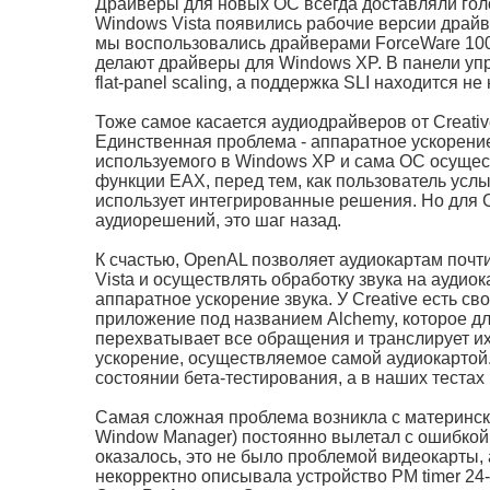
Драйверы для новых ОС всегда доставляли гол
Windows Vista появились рабочие версии драйве
мы воспользовались драйверами ForceWare 100.5
делают драйверы для Windows XP. В панели упр
flat-panel scaling, а поддержка SLI находится н
Тоже самое касается аудиодрайверов от Creative
Единственная проблема - аппаратное ускорение
используемого в Windows XP и сама ОС осущес
функции EAX, перед тем, как пользователь услы
использует интегрированные решения. Но для Cr
аудиорешений, это шаг назад.
К счастью, OpenAL позволяет аудиокартам почт
Vista и осуществлять обработку звука на аудио
аппаратное ускорение звука. У Creative есть св
приложение под названием Alchemy, которое для
перехватывает все обращения и транслирует и
ускорение, осуществляемое самой аудиокартой. 
состоянии бета-тестирования, а в наших теста
Самая сложная проблема возникла с материнско
Window Manager) постоянно вылетал с ошибкой,
оказалось, это не было проблемой видеокарты,
некорректно описывала устройство PM timer 24-