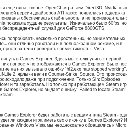
m и еще одна, скорее, OpenGL-игра, чем Direct3D. Nvidia вы
следней версии драйверов ATI также появилась поддержка
призваны обеспечивать стабильность, а не производительно
winia показала худшие результаты. Изначально было 60fps, но
Это беспрецедентный случай для GeForce 8800GTS.
ись попробовать несколько простеньких, но занимательных 
le... они отлично работали и в полноэкранном режиме, и в
, просто хотели проверить совместимость с Vista.
януть в Games Explorer. Здесь мы столкнулись с первой
 них попросту не отображаются в Games Explorer. Было нес
ажатие на них вызывало ошибку "hl2.exe has stopped working"
f-Life 2, ярлыки вели к Counter-Strike: Source. Это происход
происходило даже при подключении. Только Sin: Episodes
orer и та заработала. Но только при работающем Steam игр
 Games Explorer, но выдает ошибку "Failed to locate Steam"
Steam.
ак Games Explorer будет работать с вещами типа Steam - од
удет ли каждая игра иметь свою иконку в Games Explorer? 
рования Windows Vista мы неоднократно обращались к Micros