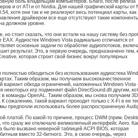
овную боль владельцам компьютеров. Благо, после релиза
ров и от ATI и от Nvidia. Для нашей графической карты от 
4, хотя они так и не реализуют весь потенциал карты, как 
авления драйвером все еще отсутствуют такие компоненты
е на должном уровне.
, но стоит сказать, что они встали на нашу систему без про
 EAX. Аудиостек Windows Vista радикально отличается от
твляет основные задачи по обработке аудиопотоков, включ
шит результат. Это, в первую очередь, предназначено тем, 
eative, которая строит свой бизнес вокруг популярных
и полностью обходиться без использования аудиостека Win
картах. Таким образом, мы получаем высококачественное
ой вариант обхода ограничений, наложенных Windows Vista -
 некоторых игр подменяет файл DirectSound.dll другим, к
х в команды OpenAL. Таким образом, мы снова получаем 3D
К сожалению, такой вариант проходит только с X-Fi в ее т
х мы предпочли использовать более распространенную Audig
й платой. По какой-то причине, процесс DWM (прим. Deskt
 что сразу же отключало великолепный интерфейс Aero. Ка
 а было вызвано неверной таблицей ACPI BIOS, которая
битным вместо 32-битного. Это, в свою очередь, через