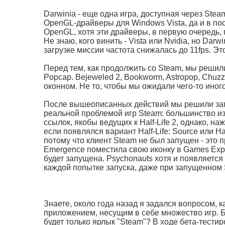
Darwinia - еще одна игра, доступная через Stea
OpenGL-драйверы для Windows Vista, да и в по
OpenGL, хотя эти драйверы, в первую очередь, 
Не знаю, кого винить - Vista или Nvidia, но Dar
загрузке миссии частота снижалась до 11fps. 
Перед тем, как продолжить со Steam, мы решил
Popcap. Bejeweled 2, Bookworm, Astropop, Chuzz
оконном. Не то, чтобы мы ожидали чего-то иного
После вышеописанных действий мы решили загл
реальной проблемой игр Steam: большинство из
ссылок, якобы ведущих к Half-Life 2, однако, н
если появлялся вариант Half-Life: Source или Hal
потому что клиент Steam не был запущен - это 
Emergence поместила свою иконку в Games Expl
будет запущена. Psychonauts хотя и появляется в
каждой попытке запуска, даже при запущенном 
Знаете, около года назад я задался вопросом, к
приложением, несущим в себе множество игр. Б
будет только ярлык "Steam"? В ходе бета-тести