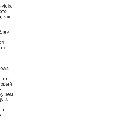
Nvidia
это
, как
блем.
ая
кто
dows
 это
оторый
-
екущем
y 2.
op
к