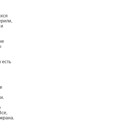
ихся
ерили,
 и
не
ы
 есть
е
и.
е
Все,
экрана.