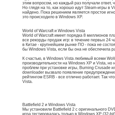
этим вопросом, но каждый раз получали ответ,
Но глядя на то, как хорошо идут Steam-игры в 
найдено. Пока решением является простое игно
это происходило в Windows XP.
World of Warcraft и Windows Vista
World of Warcraft имеет порядка 8 миллионов п
все рекорды продаж игр: в течение первых 24 ч
в Китае - крупнейшем рынке ПО - пока не состо
бы Windows Vista, если бы она не обеспечила 
К счастью, в Windows Vista любимый всеми WoW 
производительности на Windows XP и Vista, но
проблем при установке игры, Burning Crusade и
downloader вызвало появление предупреждения
рейтингом ESRB - все отлично работает. Так чт
Vista.
Battlefield 2 и Windows Vista
Мы установили Battlefield 2 с оригинального D
игра тестировалась только в Windows XP (32-bi