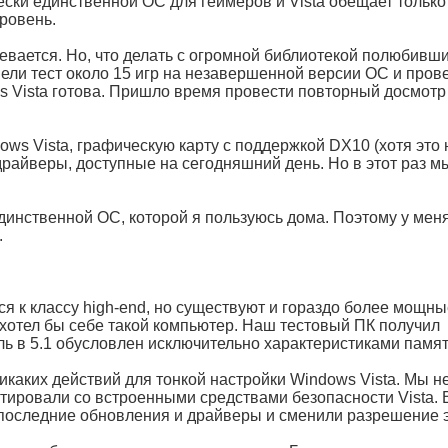
ески единственной ОС для геймеров и Vista обещает только
ровень.
невается. Но, что делать с огромной библиотекой полюбивш
ели тест около 15 игр на незавершенной версии ОС и пров
s Vista готова. Пришло время провести повторный досмотр
ws Vista, графическую карту с поддержкой DX10 (хотя это 
драйверы, доступные на сегодняшний день. Но в этот раз м
динственной ОС, которой я пользуюсь дома. Поэтому у меня
.
я к классу high-end, но существуют и гораздо более мощны
хотел бы себе такой компьютер. Наш тестовый ПК получил
ель в 5.1 обусловлен исключительно характеристиками памят
икаких действий для тонкой настройки Windows Vista. Мы н
нтировали со встроенными средствами безопасности Vista. 
зи последние обновления и драйверы и сменили разрешение 