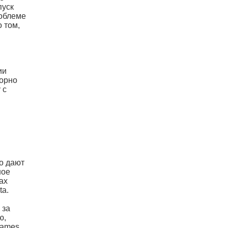
пуск
роблеме
 том,
ии
торно
 с
о дают
ное
ах
ta.
 за
ю,
Games