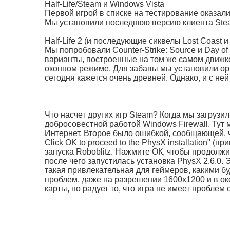
Half-Life/Steam и Windows Vista
Первой игрой в списке на тестирование оказали
Мы установили последнюю версию клиента Steam
Half-Life 2 (и последующие сиквелы Lost Coast 
Мы попробовали Counter-Strike: Source и Day of
варианты, построенные на том же самом движке
оконном режиме. Для забавы мы установили ори
сегодня кажется очень древней. Однако, и с ней
Что насчет других игр Steam? Когда мы загрузи
добросовестной работой Windows Firewall. Тут
Интернет. Второе было ошибкой, сообщающей, что 
Click OK to proceed to the PhysX installation" 
запуска Roboblitz. Нажмите ОК, чтобы продолжи
после чего запустилась установка PhysX 2.6.0. 
такая привлекательная для геймеров, какими буд
проблем, даже на разрешении 1600x1200 и в ок
карты, но радует то, что игра не имеет проблем