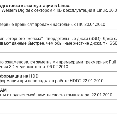
дготовка к эксплуатации в Linux.
estern Digital с сектором 4 КБ к эксплуатации в Linux.
10.
впервые превысят продажи настольных ПК.
20.04.2010
мпьютерного "железа" - твердотельные диски (SSD). Даже 
ывают данные быстрее, чем обычные жесткие диски, т.к. SS
-го ознаменовался заметными премьерами трехмерных Full
ения 3D медиаконтента.
06.02.2010
нформации на HDD
нформации при неполадках в работе HDD?
22.01.2010
RAM
нты с подсистемой памяти своего компьютера.
22.01.2010