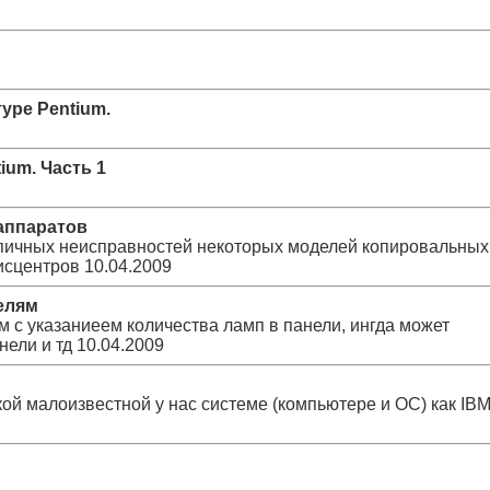
уре Pentium.
ium. Часть 1
аппаратов
ипичных неисправностей некоторых моделей копировальных
исцентров
10.04.2009
елям
 с указаниеем количества ламп в панели, ингда может
нели и тд
10.04.2009
акой малоизвестной у нас системе (компьютере и ОС) как IB