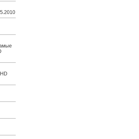
05.2010
самые
D
 HD