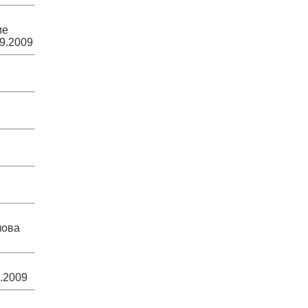
ие
9.2009
лова
.2009