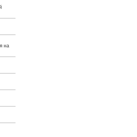
й
я на