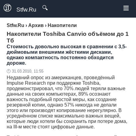
≡
🔍
Stfw.Ru
Stfw.Ru
›
Архив
›
Накопители
Накопители Toshiba Canvio объёмом до 1
Тб
Стоимость довольно высокая в сравнении с 3,5-
дюймовыми внешними жёсткими дисками,
однако компактность постоянно обходится
дороже.
🕛 31.03.2010, 11:55
Недавний опрос из американцев, проведённый
Impulse Research при поддержке Toshiba,
продемонстрировал, что 70% людей теряли важные
данные на своих компьютерах, 89% осознают
важность подобный простой меры, как создание
резервной копии, однако 57% никогда не делали
этого или производят копирование нерегулярно. В
усреднённом списке максимально важных вещей,
которые люди хотели бы сохранить при потере дома,
на III-м месте стоят цифровые данные.