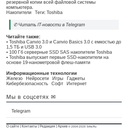
резервной копии всей файловой системы
компьютера.
Накопители
Теги:
Toshiba
✆
Читать IT-новости в Telegram
Читайте также:
•
Toshiba Canvio 3.0 и Canvio Basics 3.0 с емкостью до
1,5 ТБ и USB 3.0
•
100 Гб серверные SSD SAS накопители Toshiba
•
Toshiba выпускает первые SSD-накопители на
основе 19-нанометровой флеш-памяти
Информационные технологии
Железо
Нейросети
Игры
Гаджеты
Кибербезопасность
Софт
Интернет
Мы в соцсетях ✉
Telegram
О сайте
|
Контакты
|
Редакция
|
Архив
© 2004-2026 Stfw.Ru