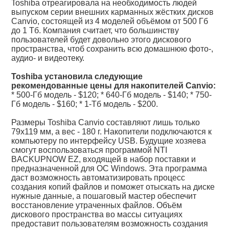
Toshiba отреагировала на необходимость людей
выпуском серии внешних карманных жёстких дисков
Canvio, состоящей из 4 моделей объёмом от 500 Гб
до 1 Тб. Компания считает, что большинству
пользователей будет довольно этого дискового
пространства, чтоб сохранить всю домашнюю фото-,
аудио- и видеотеку.
Toshiba установила следующие
рекомендованные цены для накопителей Canvio:
* 500-Гб модель - $120; * 640-Гб модель - $140; * 750-
Гб модель - $160; * 1-Тб модель - $200.
Размеры Toshiba Canvio составляют лишь только
79х119 мм, а вес - 180 г. Накопители подключаются к
компьютеру по интерфейсу USB. Будущие хозяева
смогут воспользоваться программой NTI
BACKUPNOW EZ, входящей в набор поставки и
предназначенной для ОС Windows. Эта программа
даст возможность автоматизировать процесс
создания копий файлов и поможет отыскать на диске
нужные данные, а пошаговый мастер обеспечит
восстановление утраченных файлов. Объём
дискового пространства во массы ситуациях
предоставит пользователям возможность создания