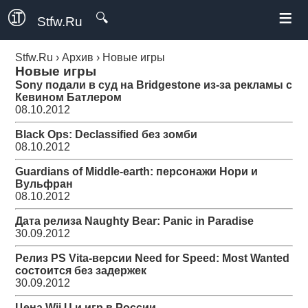
≡
🔍
Stfw.Ru
Stfw.Ru
›
Архив
›
Новые игры
Новые игры
Sony подали в суд на Bridgestone из-за рекламы с
Кевином Батлером
08.10.2012
Black Ops: Declassified без зомби
08.10.2012
Guardians of Middle-earth: персонажи Нори и
Вульфран
08.10.2012
Дата релиза Naughty Bear: Panic in Paradise
30.09.2012
Релиз PS Vita-версии Need for Speed: Most Wanted
состоится без задержек
30.09.2012
Цена Wii U и игр в России