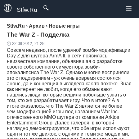
≡
🔍
Stfw.Ru
Stfw.Ru
›
Архив
›
Новые игры
The War Z - Подделка
🕛 22.08.2012, 21:28
Совсем недавно, после удачной зомби-модификации
Day Z для шутера ArmA II, в сети появилась
неизвестная компания, объявившая о разработке
своего собственного симулятора зомби-
апокалипсиса The War Z. Однако многие восприняли
это с подозрением - уж очень вовремя состоялся
анонс, да и концепция выглядела как-то похоже. Зная
как интернет не любит, когда его обманывают,
нашлись люди, которые решили побольше узнать о
том, кто же разрабатывает игру. Что в итоге? А в
итоге оказалось, что The War Z является не более
чем модификацией игры под названием War Inc. -
отечественного ММО шутера от компании Arktos
Entertainment Group. Далее галерея, в которой
наглядно демонстрируется, что обе игры используют
один и тот же движок, с одними и теми же моделями,