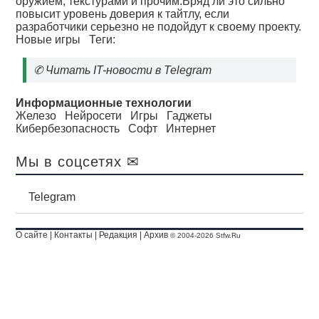
оружием, текстурами и прочим.Вряд ли это сильно
повысит уровень доверия к тайтлу, если
разработчики серьезно не подойдут к своему проекту.
Новые игры
Теги:
✆
Читать IT-новости в Telegram
Информационные технологии
Железо
Нейросети
Игры
Гаджеты
Кибербезопасность
Софт
Интернет
Мы в соцсетях ✉
Telegram
О сайте
|
Контакты
|
Редакция
|
Архив
© 2004-2026 Stfw.Ru