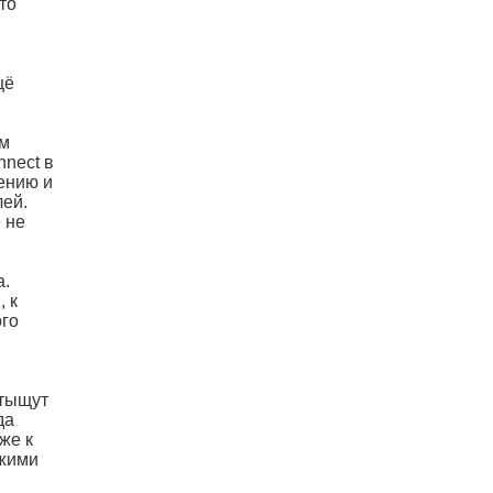
то
щё
ем
nnect в
ению и
лей.
 не
а.
, к
ого
отыщут
да
же к
ежими