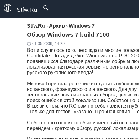
🔍
Stfw.Ru
Stfw.Ru
›
Архив
›
Windows 7
Обзор Windows 7 build 7100
🕛 01.05.2009, 14:29
Вот и случилось того, чего ждали многие пользо
Candidate. Позади дебют Windows 7 на PDC 2008
появившихся благодаря различным добрым людя
локализованная русская версия - с региональн
русского рукописного ввода!
Microsoft приняла решение выпустить публичну
испанского, французского и японского. Для друг
тестирование локализованных сборок, целью кот
поиск ошибок в этой локализации. Собственно, 
В связи с тем, что RC сам по себе является пуб
"Только для тестов" указано "Пробная копия". 
Собственно говоря, особых изменений по срав
перейдем к краткому обзору русской локализаци