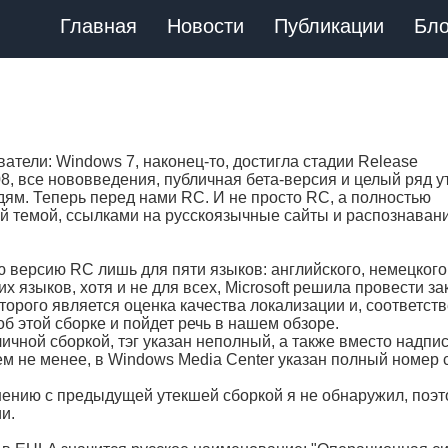
Главная
Новости
Публикации
Бло
ватели: Windows 7, наконец-то, достигла стадии Release
, все нововведения, публичная бета-версия и целый ряд ут
м. Теперь перед нами RC. И не просто RC, а полностью
ой темой, ссылками на русскоязычные сайты и распознаван
ю версию RC лишь для пяти языков: английского, немецкого
их языков, хотя и не для всех, Microsoft решила провести з
орого является оценка качества локализации и, соответств
об этой сборке и пойдет речь в нашем обзоре.
личной сборкой, тэг указан неполный, а также вместо надпи
Тем не менее, в Windows Media Center указан полный номер 
нению с предыдущей утекшей сборкой я не обнаружил, поэ
и.