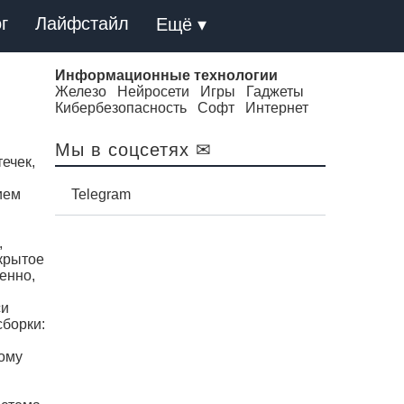
г
Лайфстайл
Ещё ▾
Информационные технологии
Железо
Нейросети
Игры
Гаджеты
Кибербезопасность
Софт
Интернет
Мы в соцсетях ✉
ечек,
ием
Telegram
,
акрытое
енно,
си
сборки:
тому