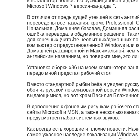
Инсталлятор полностью русифицирован и даже 
Microsoft Windows 7 версия-кандидат".
В отличие от предыдущей утекшей в сеть англи
переведены все названия, кроме Professional.
Начальная, Домашняя базовая, Домашняя расш
ошибка перевода, а обдуманное решение. Таким
для конечных (читайте неопытных/домашних пол
компьютер с предустановленной Windows или к
Домашней расширенной и Максимальной, чем м
английским названиям, но поверьте мне, это л
Установка сборки х86 на моём компьютере заня
передо мной предстал рабочий стол.
Вместо стандартной рыбки betta я увидел русску
обои из русской локализованной версии Windows
выдающимися, но вот храм Василия Блаженног
В дополнение к фоновым рисункам рабочего ст
сайты Microsoft и MSN, а также несколько кана
предусмотрен набор системных звуков.
Как всегда есть хорошие и плохие новости. Нач
самое ужасное наследие локализации Windows V