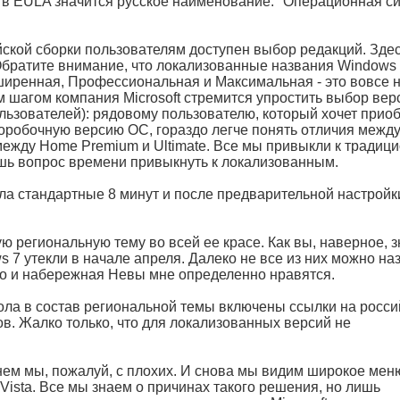
в EULA значится русское наименование: "Операционная с
йской сборки пользователям доступен выбор редакций. Зде
 Обратите внимание, что локализованные названия Windows 
иренная, Профессиональная и Максимальная - это вовсе 
 шагом компания Microsoft стремится упростить выбор вер
ьзователей): рядовому пользователю, который хочет прио
оробочную версию ОС, гораздо легче понять отличия межд
ежду Home Premium и Ultimate. Все мы привыкли к традиц
ишь вопрос времени привыкнуть к локализованным.
ла стандартные 8 минут и после предварительной настройк
ю региональную тему во всей ее красе. Как вы, наверное, з
 7 утекли в начале апреля. Далеко не все из них можно на
о и набережная Невы мне определенно нравятся.
ола в состав региональной темы включены ссылки на росси
лов. Жалко только, что для локализованных версий не
нем мы, пожалуй, с плохих. И снова мы видим широкое меню 
ista. Все мы знаем о причинах такого решения, но лишь