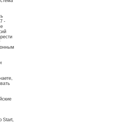
истема
сь
7 -
не
сий
брести
у
ионным
и
наете,
звать
йские
Start,