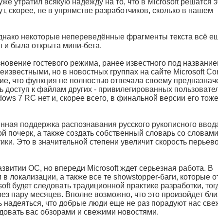
уже утратил всякую надежду на то, что в Microsoft решатся э
ут, скорее, не в упрямстве разработчиков, сколько в нашем
днако некоторые непереведённые фрагменты текста всё е
я и была открыта мини-бета.
зновение гостевого режима, ранее известного под названи
известными, но в новостных группах на сайте Microsoft Co
е, что функция не полностью отвечала своему предназнач
ь доступ к файлам других - привилегированных пользовате
dows 7 RC нет и, скорее всего, в финальной версии его тоже
нная поддержка распознавания русского рукописного ввод
й почерк, а также создать собственный словарь со словами
ки. Это в значительной степени увеличит скорость перьев
звитии ОС, но впереди Microsoft ждет серьезная работа. В
и в локализации, а также все те showstopper-баги, которые 
oft будет следовать традиционной практике разработки, тог
ез пару месяцев. Вполне возможно, что это произойдет бли
шь надеяться, что добрые люди еще не раз порадуют нас св
довать вас обзорами и свежими новостями.