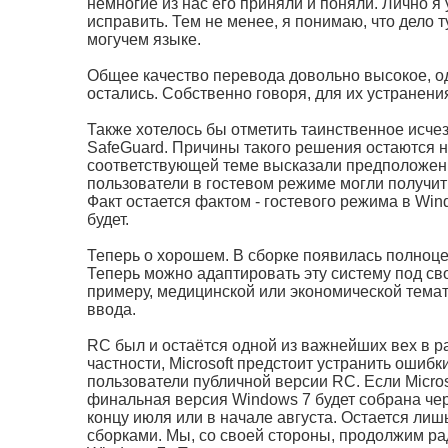
немногие из нас его приняли и поняли. Лично я 
исправить. Тем не менее, я понимаю, что дело т
могучем языке.
Общее качество перевода довольно высокое, о
остались. Собственно говоря, для их устранени
Также хотелось бы отметить таинственное исче
SafeGuard. Причины такого решения остаются не
соответствующей теме высказали предположени
пользователи в гостевом режиме могли получит
Факт остается фактом - гостевого режима в Win
будет.
Теперь о хорошем. В сборке появилась полноце
Теперь можно адаптировать эту систему под сво
примеру, медицинской или экономической темати
ввода.
RC был и остаётся одной из важнейших вех в ра
частности, Microsoft предстоит устранить ошибк
пользователи публичной версии RC. Если Micros
финальная версия Windows 7 будет собрана чер
концу июля или в начале августа. Остается ли
сборками. Мы, со своей стороны, продолжим ра