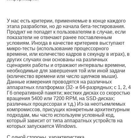
У нас есть критерии, применяемые в конце каждого
этапа разработки, но до начала бета-тестирования.
Продукт не попадет к пользователям в случае, если
показатели не отвечают ранее поставленным
условиям. Иногда в качестве критериев выступают
микро-тесты (использование процессорного
времени, или количество кадров в секунду в играх), в
других случаях они основаны на различных
сценариях работы и отражают интервалы времени,
необходимые для завершения той или иной задачи
(количество времени или число щелчков мыши).
Данные измерения проводятся на различных
аппаратных платформах (32- и 64-разрядных; с 1, 2, 4
Гб оперативной памяти; жестких дисках со скоростью
вращения 5400 или 7200 RPM, на SSD-дисках;
различных процессорах и т.д.) Из-за неотъемлемых
компромиссов, присущих конкретным архитектурным
подходам, мы часто используем условный код,
который зависит от типа аппаратных устройств на
которых запускается Windows.
С одной стороны, характеристика