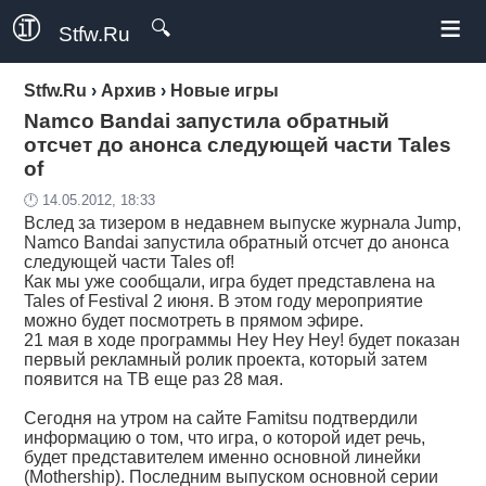
≡
🔍
Stfw.Ru
Stfw.Ru
›
Архив
›
Новые игры
Namco Bandai запустила обратный
отсчет до анонса следующей части Tales
of
🕛 14.05.2012, 18:33
Вслед за тизером в недавнем выпуске журнала Jump,
Namco Bandai запустила обратный отсчет до анонса
следующей части Tales of!
Как мы уже сообщали, игра будет представлена на
Tales of Festival 2 июня. В этом году мероприятие
можно будет посмотреть в прямом эфире.
21 мая в ходе программы Hey Hey Hey! будет показан
первый рекламный ролик проекта, который затем
появится на ТВ еще раз 28 мая.
Сегодня на утром на сайте Famitsu подтвердили
информацию о том, что игра, о которой идет речь,
будет представителем именно основной линейки
(Mothership). Последним выпуском основной серии