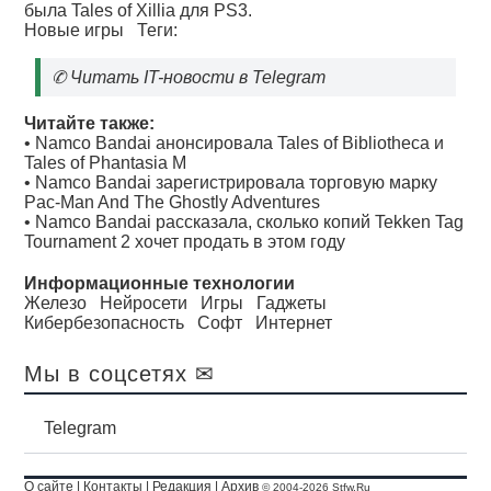
была Tales of Xillia для PS3.
Новые игры
Теги:
✆
Читать IT-новости в Telegram
Читайте также:
•
Namco Bandai анонсировала Tales of Bibliotheca и
Tales of Phantasia M
•
Namco Bandai зарегистрировала торговую марку
Pac-Man And The Ghostly Adventures
•
Namco Bandai рассказала, сколько копий Tekken Tag
Tournament 2 хочет продать в этом году
Информационные технологии
Железо
Нейросети
Игры
Гаджеты
Кибербезопасность
Софт
Интернет
Мы в соцсетях ✉
Telegram
О сайте
|
Контакты
|
Редакция
|
Архив
© 2004-2026 Stfw.Ru