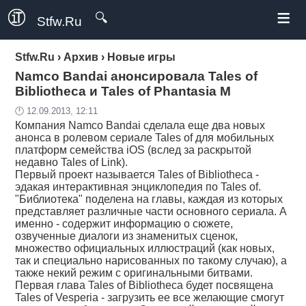
≡
🔍
Stfw.Ru
Stfw.Ru
›
Архив
›
Новые игры
Namco Bandai анонсировала Tales of
Bibliotheca и Tales of Phantasia M
🕛 12.09.2013, 12:11
Компания Namco Bandai сделала еще два новых
анонса в ролевом сериале Tales of для мобильных
платформ семейства iOS (вслед за раскрытой
недавно Tales of Link).
Первый проект называется Tales of Bibliotheca -
эдакая интерактивная энциклопедия по Tales of.
"Библиотека" поделена на главы, каждая из которых
представляет различные части основного сериала. А
именно - содержит информацию о сюжете,
озвученные диалоги из знаменитых сценок,
множество официальных иллюстраций (как новых,
так и специально нарисованных по такому случаю), а
также некий режим с оригинальными битвами.
Первая глава Tales of Bibliotheca будет посвящена
Tales of Vesperia - загрузить ее все желающие смогут