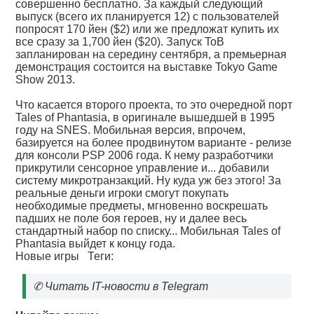
совершенно бесплатно. За каждый следующий
выпуск (всего их планируется 12) с пользователей
попросят 170 йен ($2) или же предложат купить их
все сразу за 1,700 йен ($20). Запуск ToB
запланирован на середину сентября, а премьерная
демонстрация состоится на выставке Tokyo Game
Show 2013.
Что касается второго проекта, то это очередной порт
Tales of Phantasia, в оригинале вышедшей в 1995
году на SNES. Мобильная версия, впрочем,
базируется на более продвинутом варианте - релизе
для консоли PSP 2006 года. К нему разработчики
прикрутили сенсорное управление и... добавили
систему микротранзакций. Ну куда уж без этого! За
реальные деньги игроки смогут покупать
необходимые предметы, мгновенно воскрешать
падших не поле боя героев, ну и далее весь
стандартный набор по списку... Мобильная Tales of
Phantasia выйдет к концу года.
Новые игры
Теги:
✆
Читать IT-новости в Telegram