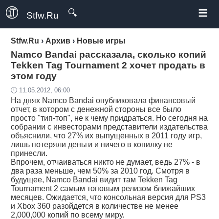
≡
🔍
Stfw.Ru
Stfw.Ru
›
Архив
›
Новые игры
Namco Bandai рассказала, сколько копий
Tekken Tag Tournament 2 хочет продать в
этом году
🕛 11.05.2012, 06:00
На днях Namco Bandai опубликовала финансовый
отчет, в котором с денежной стороны все было
просто "тип-топ", не к чему придраться. Но сегодня на
собрании с инвесторами представители издательства
объяснили, что 27% их выпущенных в 2011 году игр,
лишь потеряли деньги и ничего в копилку не
принесли.
Впрочем, отчаиваться никто не думает, ведь 27% - в
два раза меньше, чем 50% за 2010 год. Смотря в
будущее, Namco Bandai видит там Tekken Tag
Tournament 2 самым топовым релизом ближайших
месяцев. Ожидается, что консольная версия для PS3
и Xbox 360 разойдется в количестве не менее
2,000,000 копий по всему миру.