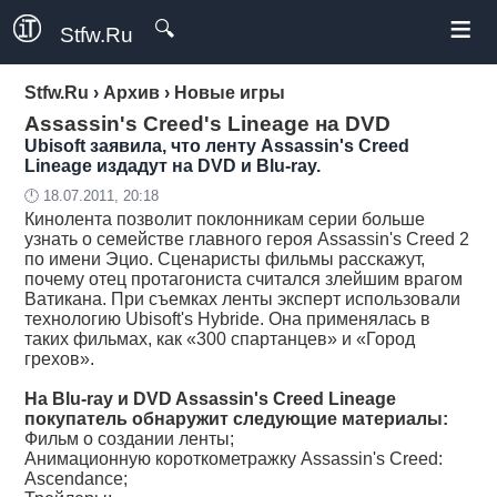
≡
🔍
Stfw.Ru
Stfw.Ru
›
Архив
›
Новые игры
Assassin's Creed's Lineage на DVD
Ubisoft заявила, что ленту Assassin's Creed
Lineage издадут на DVD и Blu-ray.
🕛 18.07.2011, 20:18
Кинолента позволит поклонникам серии больше
узнать о семействе главного героя Assassin's Creed 2
по имени Эцио. Сценаристы фильмы расскажут,
почему отец протагониста считался злейшим врагом
Ватикана. При съемках ленты эксперт использовали
технологию Ubisoft's Hybride. Она применялась в
таких фильмах, как «300 спартанцев» и «Город
грехов».
На
Blu-ray
и DVD Assassin's Creed Lineage
покупатель обнаружит следующие материалы:
Фильм о создании ленты;
Анимационную короткометражку Assassin's Creed:
Ascendance;