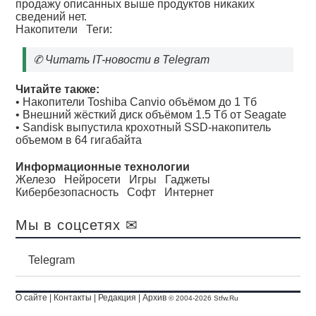
продажу описанных выше продуктов никаких
сведений нет.
Накопители
Теги:
✆
Читать IT-новости в Telegram
Читайте также:
•
Накопители Toshiba Canvio объёмом до 1 Тб
•
Внешний жёсткий диск объёмом 1.5 Тб от Seagate
•
Sandisk выпустила крохотный SSD-накопитель
объемом в 64 гигабайта
Информационные технологии
Железо
Нейросети
Игры
Гаджеты
Кибербезопасность
Софт
Интернет
Мы в соцсетях ✉
Telegram
О сайте
|
Контакты
|
Редакция
|
Архив
© 2004-2026 Stfw.Ru