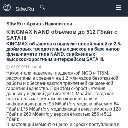
≡
🔍
Stfw.Ru
Stfw.Ru
›
Архив
›
Накопители
KINGMAX NAND объёмом до 512 Гбайт с
SATA III
KINGMAX объявила о выпуске новой линейки 2,5-
дюймовых твердотельных дисков на базе чипов
флеш-памяти типа NAND, снабжённых
высокоскоростным интерфейсом SATA III.
🕛 03.06.2011, 14:14
Накопители
наделены поддержкой NCQ и TRIM,
рассчитаны в среднем на 1,2 млн часов безотказной
работы и обеспечиваются трёхлетней фирменной
гарантией качества. При этом скорость чтения
данных у изделий достигает 415 Мбайт/с, тогда как
показатель максимальной скорости записи
информации равен 95 Мбайт/с у модели объёмом 64
Гбайт, 175 Мбайт/с у модификации вместимостью 128
Гбайт и 260 Мбайт/с у версий ёмкостью 256 и 512
Гбайт.
В настоящий момент о ценах и сроках поступления в