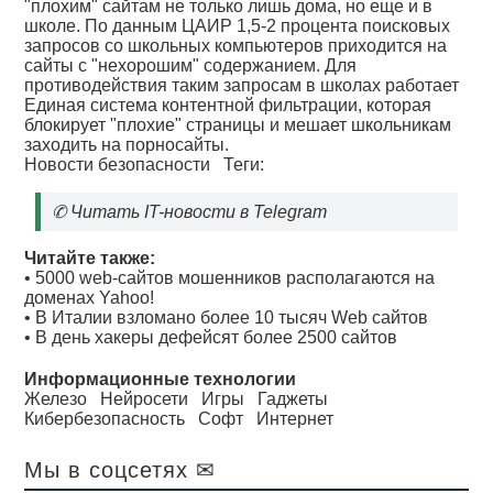
"плохим" сайтам не только лишь дома, но еще и в
школе. По данным ЦАИР 1,5-2 процента поисковых
запросов со школьных компьютеров приходится на
сайты с "нехорошим" содержанием. Для
противодействия таким запросам в школах работает
Единая система контентной фильтрации, которая
блокирует "плохие" страницы и мешает школьникам
заходить на порносайты.
Новости безопасности
Теги:
✆
Читать IT-новости в Telegram
Читайте также:
•
5000 web-сайтов мошенников располагаются на
доменах Yahoo!
•
В Италии взломано более 10 тысяч Web сайтов
•
В день хакеры дефейсят более 2500 сайтов
Информационные технологии
Железо
Нейросети
Игры
Гаджеты
Кибербезопасность
Софт
Интернет
Мы в соцсетях ✉