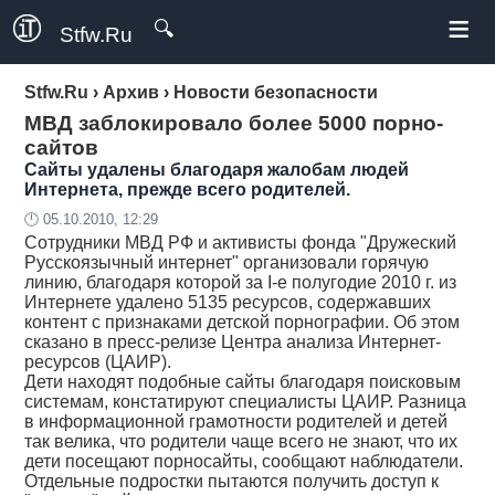
≡
🔍
Stfw.Ru
Stfw.Ru
›
Архив
›
Новости безопасности
МВД заблокировало более 5000 порно-
сайтов
Сайты удалены благодаря жалобам людей
Интернета, прежде всего родителей.
🕛 05.10.2010, 12:29
Сотрудники МВД РФ и активисты фонда "Дружеский
Русскоязычный интернет" организовали горячую
линию, благодаря которой за I-е полугодие 2010 г. из
Интернете удалено 5135 ресурсов, содержавших
контент с признаками детской порнографии. Об этом
сказано в пресс-релизе Центра анализа Интернет-
ресурсов (ЦАИР).
Дети находят подобные сайты благодаря поисковым
системам, констатируют специалисты ЦАИР. Разница
в информационной грамотности родителей и детей
так велика, что родители чаще всего не знают, что их
дети посещают порносайты, сообщают наблюдатели.
Отдельные подростки пытаются получить доступ к