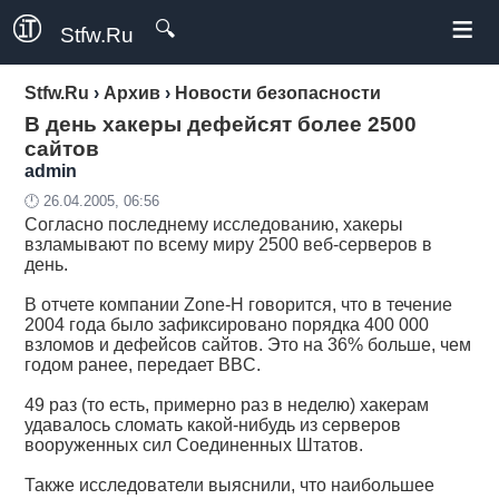
≡
🔍
Stfw.Ru
Stfw.Ru
›
Архив
›
Новости безопасности
В день хакеры дефейсят более 2500
сайтов
admin
🕛 26.04.2005, 06:56
Согласно последнему исследованию, хакеры
взламывают по всему миру 2500 веб-серверов в
день.
В отчете компании Zone-H говорится, что в течение
2004 года было зафиксировано порядка 400 000
взломов и дефейсов сайтов. Это на 36% больше, чем
годом ранее, передает BBC.
49 раз (то есть, примерно раз в неделю) хакерам
удавалось сломать какой-нибудь из серверов
вооруженных сил Соединенных Штатов.
Также исследователи выяснили, что наибольшее