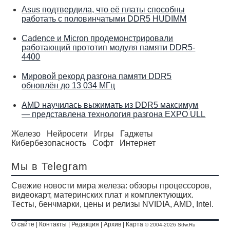
Asus подтвердила, что её платы способны
работать с половинчатыми DDR5 HUDIMM
Cadence и Micron продемонстрировали
работающий прототип модуля памяти DDR5-
4400
Мировой рекорд разгона памяти DDR5
обновлён до 13 034 МГц
AMD научилась выжимать из DDR5 максимум
— представлена технология разгона EXPO ULL
Железо
Нейросети
Игры
Гаджеты
Кибербезопасность
Софт
Интернет
Мы в Telegram
Свежие новости мира железа: обзоры процессоров,
видеокарт, материнских плат и комплектующих.
Тесты, бенчмарки, цены и релизы NVIDIA, AMD, Intel.
О сайте
|
Контакты
|
Редакция
|
Архив
|
Карта
© 2004-2026 Stfw.Ru