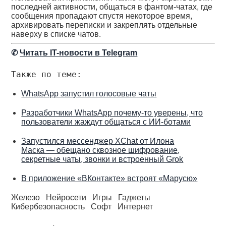
последней активности, общаться в фантом-чатах, где
сообщения пропадают спустя некоторое время,
архивировать переписки и закреплять отдельные
наверху в списке чатов.
✆
Читать IT-новости в Telegram
Также по теме:
WhatsApp запустил голосовые чаты
Разработчики WhatsApp почему-то уверены, что
пользователи жаждут общаться с ИИ-ботами
Запустился мессенджер XChat от Илона
Маска — обещано сквозное шифрование,
секретные чаты, звонки и встроенный Grok
В приложение «ВКонтакте» встроят «Марусю»
Железо
Нейросети
Игры
Гаджеты
Кибербезопасность
Софт
Интернет