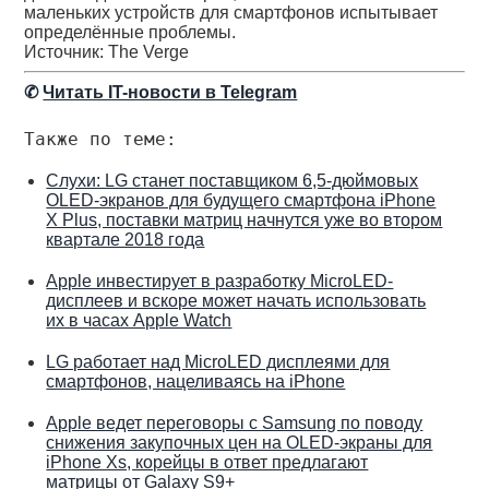
маленьких устройств для смартфонов испытывает
определённые проблемы.
Источник: The Verge
✆
Читать IT-новости в Telegram
Также по теме:
Слухи: LG станет поставщиком 6,5-дюймовых
OLED-экранов для будущего смартфона iPhone
X Plus, поставки матриц начнутся уже во втором
квартале 2018 года
Apple инвестирует в разработку MicroLED-
дисплеев и вскоре может начать использовать
их в часах Apple Watch
LG работает над MicroLED дисплеями для
смартфонов, нацеливаясь на iPhone
Apple ведет переговоры с Samsung по поводу
снижения закупочных цен на OLED-экраны для
iPhone Xs, корейцы в ответ предлагают
матрицы от Galaxy S9+