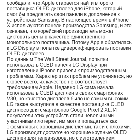
сообщали, что Apple старается найти второго
поставщика OLED дисплеев для iPhone, который
смог бы предлагать свои панели в дополнение к
устройствам Samsung. В настоящее время в iPhone
X используются панели производства Samsung, и это
означает, что корейский производитель может
диктовать цены в качестве единственного
монопольного поставщика. Потому Apple обратилась
к LG Display в попытке диверсифицировать поставки
OLED дисплеев.
По данным The Wall Street Journal, попытки
использовать OLED панели LG Display при
изготовлении iPhone привели к производственным
проблемам. Характер этих проблем не уточняется, но
скорее всего, их качество не соответствует
требованиям Apple. Недавно LG сама начала
использовать OLED дисплеи в своих смартфонах
V30, но качество дисплеев было не самым высоким.
LG также выступила в качестве поставщика OLED
дисплеев для смартфонов Google Pixel 2 XL. И
покупатели этих устройств стали невольными
участниками лотереи, им могли попадаться как
экземпляры с хорошими дисплеями, так и с плохими.
LG производит достаточно хорошие крупные OLED
дисплеи для телевизоров, но с изготовлением