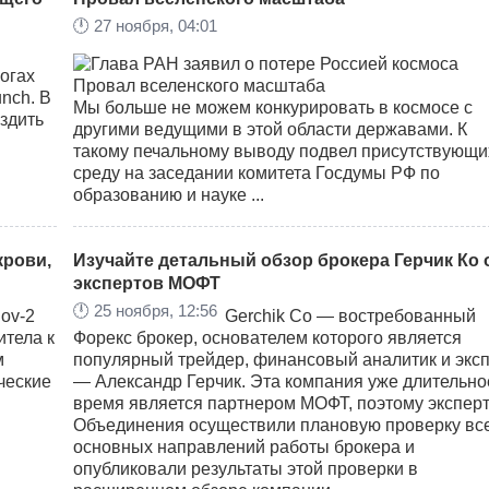
🕛
27 ноября, 04:01
огах
nch. В
Мы больше не можем конкурировать в космосе с
здить
другими ведущими в этой области державами. К
такому печальному выводу подвел присутствующи
среду на заседании комитета Госдумы РФ по
образованию и науке ...
крови,
Изучайте детальный обзор брокера Герчик Ко 
экспертов МОФТ
🕛
25 ноября, 12:56
ov-2
Gerchik Co — востребованный
итела к
Форекс брокер, основателем которого является
м
популярный трейдер, финансовый аналитик и экс
ческие
— Александр Герчик. Эта компания уже длительно
время является партнером МОФТ, поэтому экспер
Объединения осуществили плановую проверку вс
основных направлений работы брокера и
опубликовали результаты этой проверки в