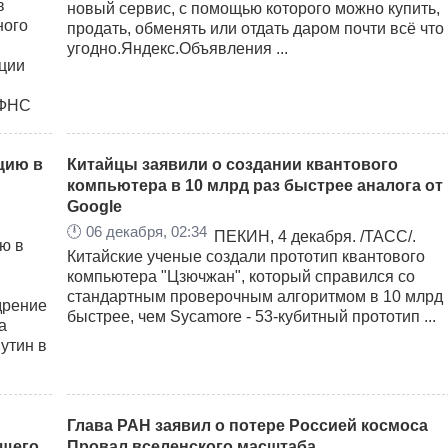
новый сервис, с помощью которого можно купить,
продать, обменять или отдать даром почти всё что
угодно.Яндекс.Объявления ...
ции
 ФНС
цию в
Китайцы заявили о создании квантового
компьютера в 10 млрд раз быстрее аналога от
Google
🕛
06 декабря, 02:34
ПЕКИН, 4 декабря. /ТАСС/.
Китайские ученые создали прототип квантового
компьютера "Цзючжан", который справился со
стандартным проверочным алгоритмом в 10 млрд 
дрение
быстрее, чем Sycamore - 53-кубитный прототип ...
а
утин в
Глава РАН заявил о потере Россией космоса
бщего
Провал вселенского масштаба