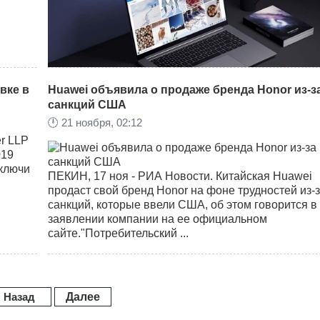
вке в
Huawei объявила о продаже бренда Honor из-з
санкций США
Xiaomi Redmibook 16" – это первый ноутбук от
🕛
21 ноября, 02:12
китайского производителя, имеющий 16-дюймовы
монитор и представляющий собой очень мощную,
r LLP
современную и при этом доступную модель.
019
 ключи
ПЕКИН, 17 ноя - РИА Новости. Китайская Huawei
продаст свой бренд Honor на фоне трудностей из-
санкций, которые ввели США, об этом говорится в
заявлении компании на ее официальном
сайте."Потребительский ...
Назад
Далее