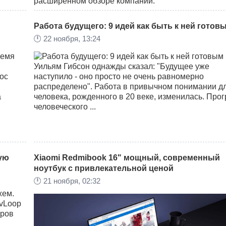
расширенном обзоре компании.
Работа будущего: 9 идей как быть к ней готов
🕛
22 ноября, 13:24
ремя
Уильям Гибсон однажды сказал: "Будущее уже
ос
наступило - оно просто не очень равномерно
распределено". Работа в привычном понимании д
а
человека, рожденного в 20 веке, изменилась. Прог
человеческого ...
ую
Xiaomi Redmibook 16" мощный, современный
ноутбук с привлекательной ценой
🕛
21 ноября, 02:32
жем.
evLoop
иров