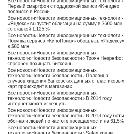
Все новости
›
Новости информационных технологи
›
Первый смартфон с поддержкой записи 4K-видео
появился в России
Все новости
›
Новости информационных технологи
›
«Яндекс» выпустит облигации на сумму в $600 млн
со ставкой 1,125 %
Все новости
›
Новости информационных технологи
›
Покупка сервиса «КиноПоиск» обошлась «Яндексу»
в $80 млн
Все новости
›
Новости информационных
технологи
›
Новости безопасности
›
Троян Hesperbot
способен похищать биткоины
Все новости
›
Новости информационных
технологи
›
Новости безопасности
›
Половина
случаев хищения банковских данных с пластиковых
карт происходит в магазинах
Все новости
›
Новости информационных
технологи
›
Новости безопасности
›
В 2014 году
интернет может исчезнуть
Все новости
›
Новости информационных
технологи
›
Новости безопасности
›
В 2013 году боты
обогнали людей по частоте посещаемости на 61,5%
Все новости
›
Новости информационных
технологи
›
Новости безопасности
›
Safari хранит