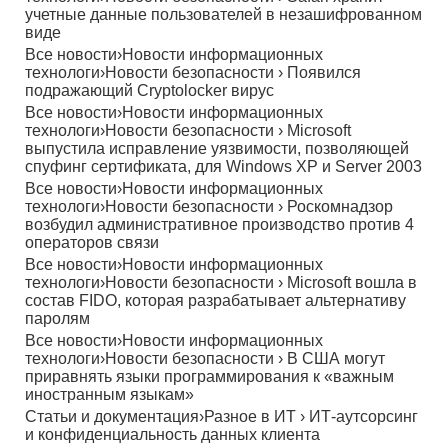
учетные данные пользователей в незашифрованном
виде
Все новости
›
Новости информационных
технологи
›
Новости безопасности
›
Появился
подражающий Cryptolocker вирус
Все новости
›
Новости информационных
технологи
›
Новости безопасности
›
Microsoft
выпустила исправление уязвимости, позволяющей
спуфинг сертификата, для Windows XP и Server 2003
Все новости
›
Новости информационных
технологи
›
Новости безопасности
›
Роскомнадзор
возбудил административное производство против 4
операторов связи
Все новости
›
Новости информационных
технологи
›
Новости безопасности
›
Microsoft вошла в
состав FIDO, которая разрабатывает альтернативу
паролям
Все новости
›
Новости информационных
технологи
›
Новости безопасности
›
В США могут
приравнять языки программирования к «важным
иностранным языкам»
Статьи и документация
›
Разное в ИТ
›
ИТ-аутсорсинг
и конфиденциальность данных клиента