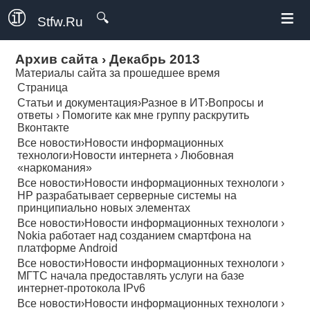
≡
🔍
Stfw.Ru
Архив сайта
›
Декабрь 2013
Материалы сайта за прошедшее время
Страница
Статьи и документация
›
Разное в ИТ
›
Вопросы и
ответы
›
Помогите как мне группу раскрутить
Вконтакте
Все новости
›
Новости информационных
технологи
›
Новости интернета
›
Любовная
«наркомания»
Все новости
›
Новости информационных технологи
›
HP разрабатывает серверные системы на
принципиально новых элементах
Все новости
›
Новости информационных технологи
›
Nokia работает над созданием смартфона на
платформе Android
Все новости
›
Новости информационных технологи
›
МГТС начала предоставлять услуги на базе
интернет-протокола IPv6
Все новости
›
Новости информационных технологи
›