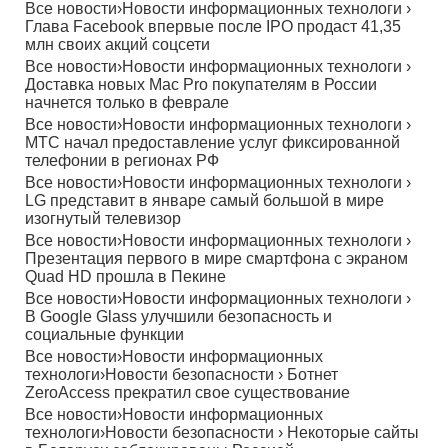
Все новости
›
Новости информационных технологи
›
Глава Facebook впервые после IPO продаст 41,35
млн своих акций соцсети
Все новости
›
Новости информационных технологи
›
Доставка новых Mac Pro покупателям в России
начнется только в феврале
Все новости
›
Новости информационных технологи
›
МТС начал предоставление услуг фиксированной
телефонии в регионах РФ
Все новости
›
Новости информационных технологи
›
LG представит в январе самый большой в мире
изогнутый телевизор
Все новости
›
Новости информационных технологи
›
Презентация первого в мире смартфона с экраном
Quad HD прошла в Пекине
Все новости
›
Новости информационных технологи
›
В Google Glass улучшили безопасность и
социальные функции
Все новости
›
Новости информационных
технологи
›
Новости безопасности
›
Ботнет
ZeroAccess прекратил свое существование
Все новости
›
Новости информационных
технологи
›
Новости безопасности
›
Некоторые сайты