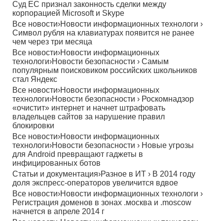
Суд ЕС признал законность сделки между
корпорацией Microsoft и Skype
Все новости
›
Новости информационных технологи
›
Символ рубля на клавиатурах появится не ранее
чем через три месяца
Все новости
›
Новости информационных
технологи
›
Новости безопасности
›
Самым
популярным поисковиком российских школьников
стал Яндекс
Все новости
›
Новости информационных
технологи
›
Новости безопасности
›
Роскомнадзор
«очистит» интернет и начнет штрафовать
владельцев сайтов за нарушение правил
блокировки
Все новости
›
Новости информационных
технологи
›
Новости безопасности
›
Новые угрозы
для Android превращают гаджеты в
инфицированных ботов
Статьи и документация
›
Разное в ИТ
›
В 2014 году
доля экспресс-операторов увеличится вдвое
Все новости
›
Новости информационных технологи
›
Регистрация доменов в зонах .москва и .moscow
начнется в апреле 2014 г