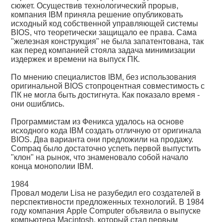
сюжет. Осуществив технологический прорыв,
компания IBM приняла решение опубликовать
исходный код собственной управляющей системы
BIOS, что теоретически защищало ее права. Сама
"железная конструкция" не была запатентована, так
как перед компанией стояла задача минимизации
издержек и времени на выпуск ПК.
По мнению специалистов IBM, без использования
оригинальной BIOS стопроцентная совместимость с
ПК не могла быть достигнута. Как показало время -
они ошиблись.
Программистам из Феникса удалось на основе
исходного кода IBM создать отличную от оригинала
BIOS. Два варианта они предложили на продажу.
Compaq было достаточно успеть первой выпустить
"клон" на рынок, что знаменовало собой начало
конца монополии IBM.
1984
Провал модели Lisa не разубедил его создателей в
перспективности предложенных технологий. В 1984
году компания Apple Computer объявила о выпуске
компьютера Macintosh, который стал первым