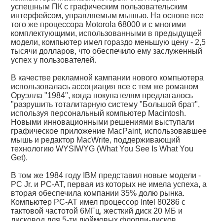
успешным ПК с графическим пользовательским
интерфейсом, управляемым мышью. На основе все
того же процессора Motorola 68000 и с многими
комплектующими, использованными в предыдущей
модели, компьютер имел гораздо меньшую цену - 2,5
тысячи долларов, что обеспечило ему заслуженный
успех у пользователей.
В качестве рекламной кампании нового компьютера
использовалась ассоциация все с тем же романом
Оруэлла "1984", когда покупателям предлагалось
"разрушить тоталитарную систему "Большой брат",
используя персональный компьютер Macintosh.
Новыми инновационными решениями выступали
графическое приложение MacPaint, использовавшее
мышь и редактор MacWrite, поддерживающий
технологию WYSIWYG (What You See Is What You
Get).
В том же 1984 году IBM представил новые модели -
PC Jr. и PC-AT, первая из которых не имела успеха, а
вторая обеспечила компании 35% долю рынка.
Компьютер PC-AT имел процессор Intel 80286 с
тактовой частотой 6МГц, жесткий диск 20 МБ и
дисковод для 5-ти дюймовых флоппи-дисков