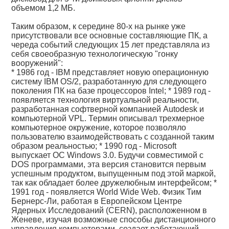
объемом 1,2 МБ.
Таким образом, к середине 80-х на рынке уже
присутствовали все основные составляющие ПК, а
череда событий следующих 15 лет представляла из
себя своеобразную технологическую "гонку
вооружений":
* 1986 год - IBM представляет новую операционную
систему IBM OS/2, разработанную для следующего
поколения ПК на базе процессоров Intel; * 1989 год -
появляется технология виртуальной реальности,
разработанная софтверной компанией Autodesk и
компьютерной VPL. Термин описывал трехмерное
компьютерное окружение, которое позволяло
пользователю взаимодействовать с созданной таким
образом реальностью; * 1990 год - Microsoft
выпускает ОС Windows 3.0. Будучи совместимой с
DOS программами, эта версия становится первым
успешным продуктом, выпущенным под этой маркой,
так как обладает более дружелюбным интерфейсом; *
1991 год - появляется World Wide Web. Физик Тим
Бернерс-Ли, работая в Европейском Центре
Ядерных Исследований (CERN), расположенном в
Женеве, изучая возможные способы дистанционного
управления компьютерами, создает работающий