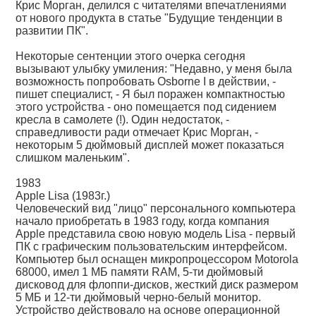
Крис Морган, делился с читателями впечатлениями
от нового продукта в статье "Будущие тенденции в
развитии ПК".
Некоторые сентенции этого очерка сегодня
вызывают улыбку умиления: "Недавно, у меня была
возможность попробовать Osborne I в действии, -
пишет специалист, - Я был поражен компактностью
этого устройства - оно помещается под сидением
кресла в самолете (!). Один недостаток, -
справедливости ради отмечает Крис Морган, -
некоторым 5 дюймовый дисплей может показаться
слишком маленьким".
1983
Apple Lisa (1983г.)
Человеческий вид "лицо" персонального компьютера
начало приобретать в 1983 году, когда компания
Apple представила свою новую модель Lisa - первый
ПК с графическим пользовательским интерфейсом.
Компьютер был оснащен микропроцессором Motorola
68000, имел 1 МБ памяти RAM, 5-ти дюймовый
дисковод для флоппи-дисков, жесткий диск размером
5 МБ и 12-ти дюймовый черно-белый монитор.
Устройство действовало на основе операционной