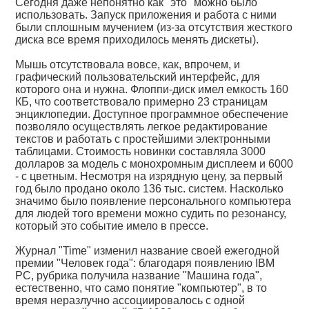
Сегодня даже непонятно как "это" можно было
использовать. Запуск приложения и работа с ними
были сплошным мучением (из-за отсутствия жесткого
диска все время приходилось менять дискеты).
Мышь отсутствовала вовсе, как, впрочем, и
графический пользовательский интерфейс, для
которого она и нужна. Флоппи-диск имел емкость 160
КБ, что соответствовало примерно 23 страницам
энциклопедии. Доступное программное обеспечение
позволяло осуществлять легкое редактирование
текстов и работать с простейшими электронными
таблицами. Стоимость новинки составляла 3000
долларов за модель с монохромным дисплеем и 6000
- с цветным. Несмотря на изрядную цену, за первый
год было продано около 136 тыс. систем. Насколько
значимо было появление персонального компьютера
для людей того времени можно судить по резонансу,
который это событие имело в прессе.
Журнал "Time" изменил название своей ежегодной
премии "Человек года": благодаря появлению IBM
PC, рубрика получила название "Машина года",
естественно, что само понятие "компьютер", в то
время неразлучно ассоциировалось с одной