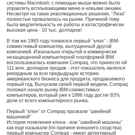
системы Macintosh: с помощью мыши можно было
управлять всплывающими меню и новыми окнами.
Несмотря на такие революционные решения, "Лиза"
полностью провалилась на рынке. Причиной тому
была медлительность ее работы и катастрофически
высокая цена - 10 тыс. долларов!
В том же 1983 году появился первый "клон" - IBM-
совместимый компьютер, выпущенный другой
компанией. Изначально открытой и коммерчески
незащищенной компьютерной платформой IBM
воспользовалась компания Compaq, что принесло ей
111 млн. долларов продаж - этот показатель являлся
рекордным за всю предыдущую историю
американского бизнеса для продукта, продаваемого
первый год. Выпуском своей первой модели, Compaq
положил начало рынку IBM-совместимых
компьютеров, который уже к 1996 году достиг 83%
доли от всего компьютерного рынка.
Первый "клон" от Compaq прозвали "швейной
машинкой"
История появления клона - или "швейной машины"
как еще называли (по причине внешнего сходства)
первый компьютер Compaq - имеет детективный