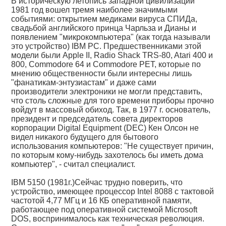
В историческую летопись западной цивилизации
1981 год вошел тремя наиболее значимыми
событиями: открытием медиками вируса СПИДа,
свадьбой английского принца Чарльза и Дианы и
появлением "микрокомпьютера" (как тогда называли
это устройство) IBM PC. Предшественниками этой
модели были Apple II, Radio Shack TRS-80, Atari 400 и
800, Commodore 64 и Commodore PET, которые по
мнению общественности были интересны лишь
"фанатикам-энтузиастам" и даже сами
производители электроники не могли представить,
что столь сложные для того времени приборы прочно
войдут в массовый обиход. Так, в 1977 г. основатель,
президент и председатель совета директоров
корпорации Digital Equipment (DEC) Кен Олсон не
видел никакого будущего для бытового
использования компьютеров: "Не существует причин,
по которым кому-нибудь захотелось бы иметь дома
компьютер", - считал специалист.
IBM 5150 (1981г.)Сейчас трудно поверить, что
устройство, имеющее процессор Intel 8088 с тактовой
частотой 4,77 МГц и 16 КБ оперативной памяти,
работающее под оперативной системой Microsoft
DOS, воспринималось как техническая революция.