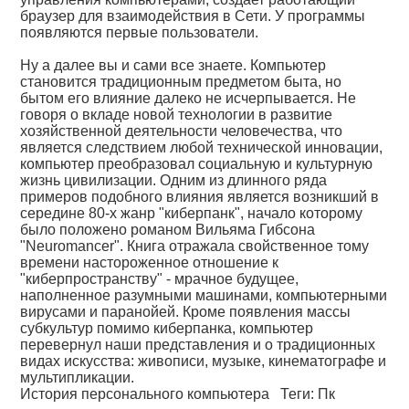
браузер для взаимодействия в Сети. У программы
появляются первые пользователи.
Ну а далее вы и сами все знаете. Компьютер
становится традиционным предметом быта, но
бытом его влияние далеко не исчерпывается. Не
говоря о вкладе новой технологии в развитие
хозяйственной деятельности человечества, что
является следствием любой технической инновации,
компьютер преобразовал социальную и культурную
жизнь цивилизации. Одним из длинного ряда
примеров подобного влияния является возникший в
середине 80-х жанр "киберпанк", начало которому
было положено романом Вильяма Гибсона
"Neuromancer". Книга отражала свойственное тому
времени настороженное отношение к
"киберпространству" - мрачное будущее,
наполненное разумными машинами, компьютерными
вирусами и паранойей. Кроме появления массы
субкультур помимо киберпанка, компьютер
перевернул наши представления и о традиционных
видах искусства: живописи, музыке, кинематографе и
мультипликации.
История персонального компьютера
Теги:
Пк