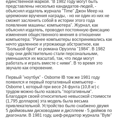
единственной маркой. "В 1982 году могут быть
представлены несколько кандидатов-людей, -
объяснял издатель журнала "Time" Джон Меер на
церемонии вручения награды, - но ни один из них не
сможет заслонить собой в истории этого года
появление машины: компьютера". Журнал, как
объяснял издатель, проводил постоянную фиксацию
изменения общественного мнения в отношении
компьютера: "Ранее компьютеры воспринимались как
нечто удаленное и угрожающе абстрактное, как
"Большой брат" из романа Оруэлла "1984". В 1982
году они действительно стали персональными,
уменьшился их масштаб, так, что люди могут
работать и играть вместе с ними". В то время это
звучало как откровение.
Первый "ноутбук" - Osborne IВ том же 1981 году
появился и первый портативный компьютер -
Osborne I, который при весе 24 фунта (10,8 кг) с
трудом можно было назвать "портативным".
Благодаря своей относительно невысокой стоимости
(1,795 долларов) эта модель была весьма
привлекательной. Устройство было снабжено двумя
5 дюймовыми дисководами и дисплеем - 5 дюймов по
диагонали. В 1981 году, шеф-редактор журнала "Byte"