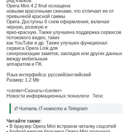
ряд языков.
Opera Mini 4.2 final оснащена
новыми красочными скинами, что отличает ее от
привычной красной гаммы
Opera. Доступны 6 схем оформления, включая
черную, розовую и
ярко-красную. Также улучшена поддержка сервисов
потокового видео, таких
как YouTube и др. Также улучшен функционал
сервиса Opera Link для
синхронизации заметок, закладок или других данных
между мобильным
аппаратом и ПК.
Язык интерфейса: русский/английский
Размер: 1.2 Mb
<center>
Скачать
</center>
Новости информационных технологи
Теги:
✆
Читать IT-новости в Telegram
Читайте также:
•
В браузер Opera Mini встроили читалку соцсетей
•
Android-версия браузера Opera Mini получила