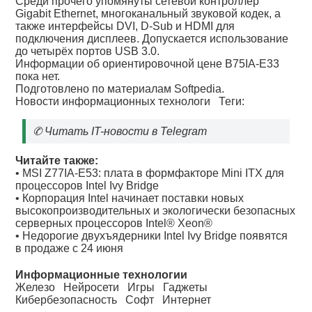
Среди прочего упомянуты сетевой контроллер
Gigabit Ethernet, многоканальный звуковой кодек, а
также интерфейсы DVI, D-Sub и HDMI для
подключения дисплеев. Допускается использование
до четырёх портов USB 3.0.
Информации об ориентировочной цене B75IA-E33
пока нет.
Подготовлено по материалам Softpedia.
Новости информационных технологи
Теги:
✆
Читать IT-новости в Telegram
Читайте также:
•
MSI Z77IA-E53: плата в формфакторе Mini ITX для
процессоров Intel Ivy Bridge
•
Корпорация Intel начинает поставки новых
высокопроизводительных и экологически безопасных
серверных процессоров Intel® Xeon®
•
Недорогие двухъядерники Intel Ivy Bridge появятся
в продаже с 24 июня
Информационные технологии
Железо
Нейросети
Игры
Гаджеты
Кибербезопасность
Софт
Интернет