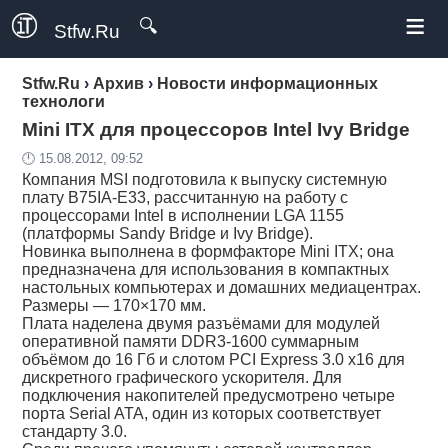
≡
🔍
Stfw.Ru
Stfw.Ru
›
Архив
›
Новости информационных
технологи
Mini ITX для процессоров Intel Ivy Bridge
🕛 15.08.2012, 09:52
Компания MSI подготовила к выпуску системную
плату B75IA-E33, рассчитанную на работу с
процессорами Intel в исполнении LGA 1155
(платформы Sandy Bridge и Ivy Bridge).
Новинка выполнена в формфакторе Mini ITX; она
предназначена для использования в компактных
настольных компьютерах и домашних медиацентрах.
Размеры — 170×170 мм.
Плата наделена двумя разъёмами для модулей
оперативной памяти DDR3-1600 суммарным
объёмом до 16 Гб и слотом PCI Express 3.0 x16 для
дискретного графического ускорителя. Для
подключения накопителей предусмотрено четыре
порта Serial ATA, один из которых соответствует
стандарту 3.0.