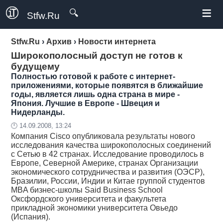
≡
🔍
Stfw.Ru
Stfw.Ru
›
Архив
›
Новости интернета
Широкополосный доступ не готов к
будущему
Полностью готовой к работе с интернет-
приложениями, которые появятся в ближайшие
годы, является лишь одна страна в мире -
Япония. Лучшие в Европе - Швеция и
Нидерланды.
🕛 14.09.2008, 13:24
Компания Cisco опубликовала результаты нового
исследования качества широкополосных соединений
с Сетью в 42 странах. Исследование проводилось в
Европе, Северной Америке, странах Организации
экономического сотрудничества и развития (ОЭСР),
Бразилии, России, Индии и Китае группой студентов
MBA бизнес-школы Said Business School
Оксфордского университета и факультета
прикладной экономики университета Овьедо
(Испания).