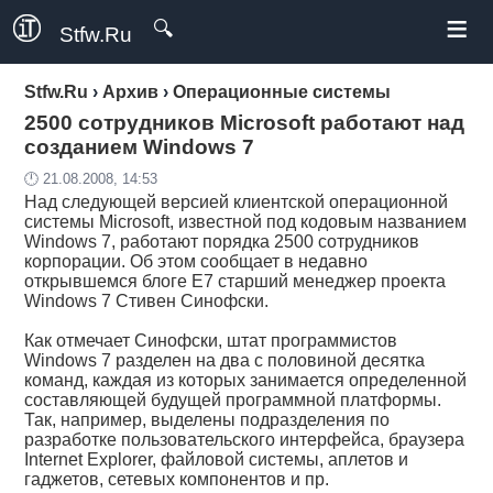
≡
🔍
Stfw.Ru
Stfw.Ru
›
Архив
›
Операционные системы
2500 сотрудников Microsoft работают над
созданием Windows 7
🕛 21.08.2008, 14:53
Над следующей версией клиентской операционной
системы Microsoft, известной под кодовым названием
Windows 7
, работают порядка 2500 сотрудников
корпорации. Об этом сообщает в недавно
открывшемся блоге E7 старший менеджер проекта
Windows 7 Стивен Синофски.
Как отмечает Синофски, штат программистов
Windows 7 разделен на два с половиной десятка
команд, каждая из которых занимается определенной
составляющей будущей программной платформы.
Так, например, выделены подразделения по
разработке пользовательского интерфейса, браузера
Internet Explorer, файловой системы, аплетов и
гаджетов, сетевых компонентов и пр.