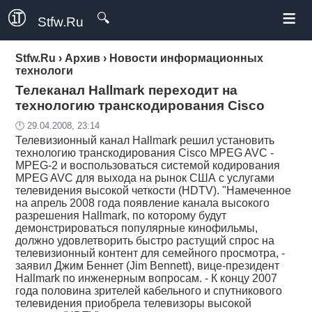
≡
🔍
Stfw.Ru
Stfw.Ru
›
Архив
›
Новости информационных
технологи
Телеканал Hallmark переходит на
технологию транскодирования Cisco
🕛 29.04.2008, 23:14
Телевизионный канал Hallmark решил установить
технологию транскодирования Cisco MPEG AVC -
MPEG-2 и воспользоваться системой кодирования
MPEG AVC для выхода на рынок США с услугами
телевидения высокой четкости (HDTV). "Намеченное
на апрель 2008 года появление канала высокого
разрешения Hallmark, по которому будут
демонстрироваться популярные кинофильмы,
должно удовлетворить быстро растущий спрос на
телевизионный контент для семейного просмотра, -
заявил Джим Беннет (Jim Bennett), вице-президент
Hallmark по инженерным вопросам. - К концу 2007
года половина зрителей кабельного и спутникового
телевидения приобрела телевизоры высокой