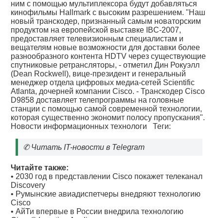
ним с помощью мультиплексора будут добавляться
кинофильмы Hallmark с высоким разрешением. "Наш
новый транскодер, признанный самым новаторским
продуктом на европейской выставке IBC-2007,
предоставляет телевизионным специалистам и
вещателям новые возможности для доставки более
разнообразного контента HDTV через существующие
спутниковые ретрансляторы, - отметил Дин Рокуэлл
(Dean Rockwell), вице-президент и генеральный
менеджер отдела цифровых медиа-сетей Scientific
Atlanta, дочерней компании Cisco. - Транскодер Cisco
D9858 доставляет телепрограммы на головные
станции с помощью самой современной технологии,
которая существенно экономит полосу пропускания".
Новости информационных технологи
Теги:
✆
Читать IT-новости в Telegram
Читайте также:
•
2030 год в представлении Cisco покажет телеканал
Discovery
•
Румынские авиадиспетчеры внедряют технологию
Cisco
•
АйТи впервые в России внедрила технологию