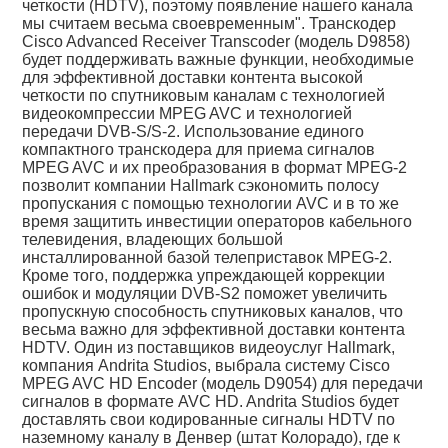
четкости (HDTV), поэтому появление нашего канала
мы считаем весьма своевременным". Транскодер
Cisco Advanced Receiver Transcoder (модель D9858)
будет поддерживать важные функции, необходимые
для эффективной доставки контента высокой
четкости по спутниковым каналам с технологией
видеокомпрессии MPEG AVC и технологией
передачи DVB-S/S-2. Использование единого
компактного транскодера для приема сигналов
MPEG AVC и их преобразования в формат MPEG-2
позволит компании Hallmark сэкономить полосу
пропускания с помощью технологии AVC и в то же
время защитить инвестиции операторов кабельного
телевидения, владеющих большой
инсталлированной базой телеприставок MPEG-2.
Кроме того, поддержка упреждающей коррекции
ошибок и модуляции DVB-S2 поможет увеличить
пропускную способность спутниковых каналов, что
весьма важно для эффективной доставки контента
HDTV. Один из поставщиков видеоуслуг Hallmark,
компания Andrita Studios, выбрала систему Cisco
MPEG AVC HD Encoder (модель D9054) для передачи
сигналов в формате AVC HD. Andrita Studios будет
доставлять свои кодированные сигналы HDTV по
наземному каналу в Денвер (штат Колорадо), где к