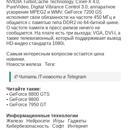
NVIDIA TurboCache Technology, CineFX 4.0,
PureVideo, Digital Vibrance Control 3.0, аппаратное
ускорение MPEG2 и WMV. GeForce 7200 GS
исполняет свои обязанности на частоте 450 МГц и
общается с памятью типа DDR2 по 64-битной шине.
О частоте памяти в пресс-релизе ничего не
сообщается. На плате есть три выхода: VGA, DVI-I, а
также телевизионный, который поддерживает вывод
HD-видео стандарта 1080i.
Самым интересным вопросом остается цена
новинки.
Новости железа
Теги:
✆
Читать IT-новости в Telegram
Читайте также:
•
GeForce 8800 GTS
•
GeForce 9800
•
GeForce 7950 GT
Информационные технологии
Железо
Нейросети
Игры
Гаджеты
Кибербезопасность
Софт
Интернет