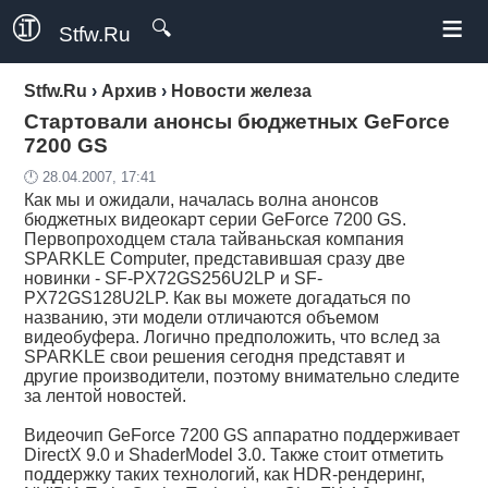
≡
🔍
Stfw.Ru
Stfw.Ru
›
Архив
›
Новости железа
Стартовали анонсы бюджетных GeForce
7200 GS
🕛 28.04.2007, 17:41
Как мы и
ожидали
, началась волна анонсов
бюджетных видеокарт серии GeForce 7200 GS.
Первопроходцем стала тайваньская компания
SPARKLE Computer, представившая сразу две
новинки - SF-PX72GS256U2LP и SF-
PX72GS128U2LP. Как вы можете догадаться по
названию, эти модели отличаются объемом
видеобуфера. Логично предположить, что вслед за
SPARKLE свои решения сегодня представят и
другие производители, поэтому внимательно следите
за лентой новостей.
Видеочип GeForce 7200 GS аппаратно поддерживает
DirectX 9.0 и ShaderModel 3.0. Также стоит отметить
поддержку таких технологий, как HDR-рендеринг,