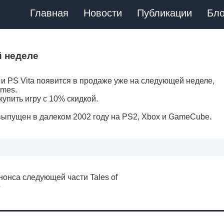
Главная
Новости
Публикации
Бло
й неделе
и PS Vita появится в продаже уже на следующей неделе,
ames.
купить игру с 10% скидкой.
ыпущен в далеком 2002 году на PS2, Xbox и GameCube.
нонса следующей части Tales of
е