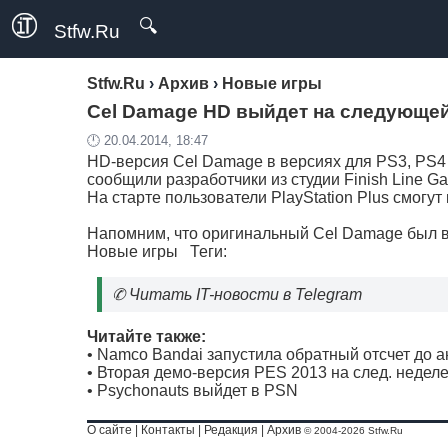
🔍
Stfw.Ru
Stfw.Ru
›
Архив
›
Новые игры
Cel Damage HD выйдет на следующе
🕛 20.04.2014, 18:47
HD-версия Cel Damage в версиях для PS3, PS4 
сообщили разработчики из студии Finish Line G
На старте пользователи PlayStation Plus смогут 
Напомним, что оригинальный Cel Damage был в
Новые игры
Теги:
✆
Читать IT-новости в Telegram
Читайте также:
•
Namco Bandai запустила обратный отсчет до а
•
Вторая демо-версия PES 2013 на след. недел
•
Psychonauts выйдет в PSN
О сайте
|
Контакты
|
Редакция
|
Архив
© 2004-2026 Stfw.Ru