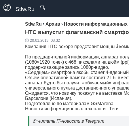
🔍
Stfw.Ru
Stfw.Ru
›
Архив
›
Новости информационных 
HTC выпустит флагманский смартфо
🕛 20.01.2013, 08:32
Компания HTC вскоре представит мощный комм
По предварительной информации, аппарат пол
(1080×1920 точек) с 468 пикселами на дюйм (pp
поддерживающие запись 1080p-видео.
«Сердцем» смартфона якобы станет 4-ядерный 
Объём оперативной памяти составит 2 Гб, вмес
аппарат будто бы получит «обучаемый» инфракр
универсального пульта дистанционного управл
Ожидается, что новинку покажут на выставке Mo
Барселоне (Испания).
Подготовлено по материалам GSMArena.
Новости информационных технологи
Теги:
✆
Читать IT-новости в Telegram