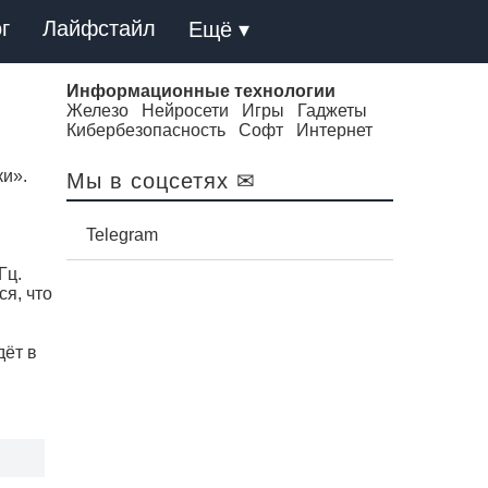
г
Лайфстайл
Ещё ▾
Информационные технологии
Железо
Нейросети
Игры
Гаджеты
Кибербезопасность
Софт
Интернет
и».
Мы в соцсетях ✉
Telegram
Гц.
я, что
дёт в