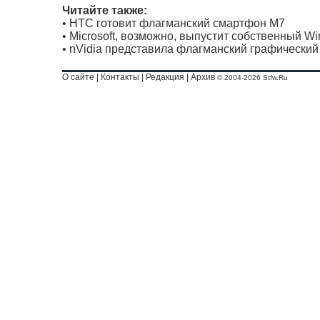
Читайте также:
•
HTC готовит флагманский смартфон M7
•
Microsoft, возможно, выпустит собственный 
•
nVidia представила флагманский графический
О сайте
|
Контакты
|
Редакция
|
Архив
© 2004-2026 Stfw.Ru