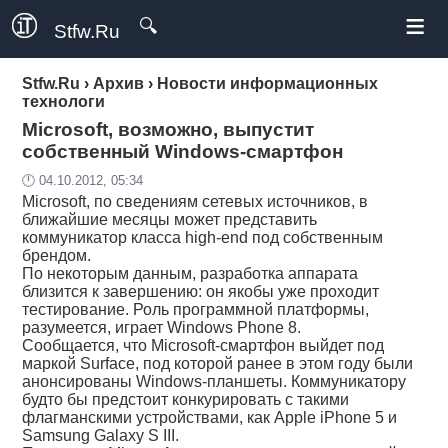
≡
🔍
Stfw.Ru
Stfw.Ru
›
Архив
›
Новости информационных
технологи
Microsoft, возможно, выпустит
собственный Windows-смартфон
🕛 04.10.2012, 05:34
Microsoft, по сведениям сетевых источников, в
ближайшие месяцы может представить
коммуникатор класса high-end под собственным
брендом.
По некоторым данным, разработка аппарата
близится к завершению: он якобы уже проходит
тестирование. Роль программной платформы,
разумеется, играет Windows Phone 8.
Сообщается, что Microsoft-смартфон выйдет под
маркой Surface, под которой ранее в этом году были
анонсированы Windows-планшеты. Коммуникатору
будто бы предстоит конкурировать с такими
флагманскими устройствами, как Apple iPhone 5 и
Samsung Galaxy S III.