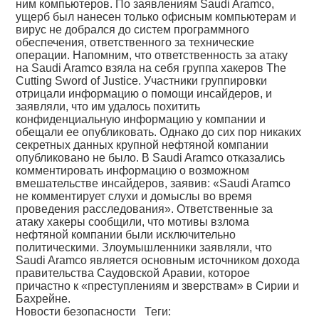
ним компьютеров. По заявлениям Saudi Aramco,
ущерб был нанесен только офисным компьютерам и
вирус не добрался до систем программного
обеспечения, ответственного за технические
операции. Напомним, что ответственность за атаку
на Saudi Aramco взяла на себя группа хакеров The
Cutting Sword of Justice. Участники группировки
отрицали информацию о помощи инсайдеров, и
заявляли, что им удалось похитить
конфиденциальную информацию у компании и
обещали ее опубликовать. Однако до сих пор никаких
секретных данных крупной нефтяной компании
опубликовано не было. В Saudi Aramco отказались
комментировать информацию о возможном
вмешательстве инсайдеров, заявив: «Saudi Aramco
не комментирует слухи и домыслы во время
проведения расследования». Ответственные за
атаку хакеры сообщили, что мотивы взлома
нефтяной компании были исключительно
политическими. Злоумышленники заявляли, что
Saudi Aramco является основным источником дохода
правительства Саудовской Аравии, которое
причастно к «преступлениям и зверствам» в Сирии и
Бахрейне.
Новости безопасности
Теги: