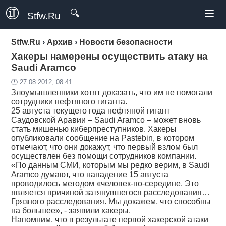
≡
🔍
Stfw.Ru
Stfw.Ru
›
Архив
›
Новости безопасности
Хакеры намерены осуществить атаку на
Saudi Aramco
🕛 27.08.2012, 08:41
Злоумышленники хотят доказать, что им не помогали
сотрудники нефтяного гиганта.
25 августа текущего года нефтяной гигант
Саудовской Аравии – Saudi Aramco – может вновь
стать мишенью киберпреступников. Хакеры
опубликовали сообщение на Pastebin, в котором
отмечают, что они докажут, что первый взлом был
осуществлен без помощи сотрудников компании.
«По данным СМИ, которым мы редко верим, в Saudi
Aramco думают, что нападение 15 августа
проводилось методом «человек-по-середине. Это
является причиной затянувшегося расследования…
Грязного расследования. Мы докажем, что способны
на большее», - заявили хакеры.
Напомним, что в результате первой хакерской атаки