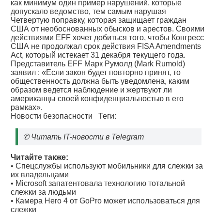
как минимум один пример нарушений, которые
допускало ведомство, тем самым нарушая
Четвертую поправку, которая защищает граждан
США от необоснованных обысков и арестов. Своими
действиями EFF хочет добиться того, чтобы Конгресс
США не продолжал срок действия FISA Amendments
Act, который истекает 31 декабря текущего года.
Представитель EFF Марк Румолд (Mark Rumold)
заявил : «Если закон будет повторно принят, то
общественность должна быть уведомлена, каким
образом ведется наблюдение и жертвуют ли
американцы своей конфиденциальностью в его
рамках».
Новости безопасности
Теги:
✆
Читать IT-новости в Telegram
Читайте также:
•
Спецслужбы используют мобильники для слежки за
их владельцами
•
Microsoft запатентовала технологию тотальной
слежки за людьми
•
Камера Hero 4 от GoPro может использоваться для
слежки