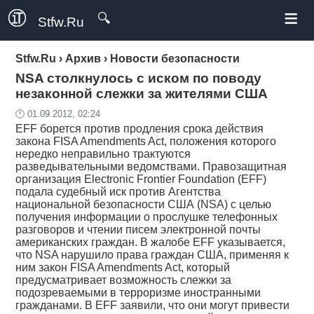
≡
🔍
Stfw.Ru
Stfw.Ru
›
Архив
›
Новости безопасности
NSA столкнулось с иском по поводу
незаконной слежки за жителями США
🕛 01.09.2012, 02:24
EFF борется против продления срока действия
закона FISA Amendments Act, положения которого
нередко неправильно трактуются
разведывательными ведомствами. Правозащитная
организация Electronic Frontier Foundation (EFF)
подала судебный иск против Агентства
национальной безопасности США (NSA) с целью
получения информации о прослушке телефонных
разговоров и чтении писем электронной почты
американских граждан. В жалобе EFF указывается,
что NSA нарушило права граждан США, применяя к
ним закон FISA Amendments Act, который
предусматривает возможность слежки за
подозреваемыми в терроризме иностранными
гражданами. В EFF заявили, что они могут привести