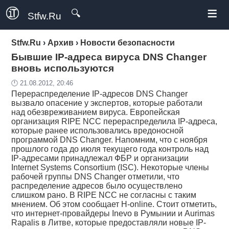
≡
🔍
Stfw.Ru
Stfw.Ru
›
Архив
›
Новости безопасности
Бывшие IP-адреса вируса DNS Changer
вновь используются
🕛 21.08.2012, 20:46
Перераспределение IP-адресов DNS Changer
вызвало опасение у экспертов, которые работали
над обезвреживанием вируса. Европейская
организация RIPE NCC перераспределила IP-адреса,
которые ранее использовались вредоносной
программой DNS Changer. Напомним, что с ноября
прошлого года до июля текущего года контроль над
IP-адресами принадлежал ФБР и организации
Internet Systems Consortium (ISC). Некоторые члены
рабочей группы DNS Changer отметили, что
распределение адресов было осуществлено
слишком рано. В RIPE NCC не согласны с таким
мнением. Об этом сообщает H-online. Стоит отметить,
что интернет-провайдеры Inevo в Румынии и Aurimas
Rapalis в Литве, которые предоставляли новые IP-