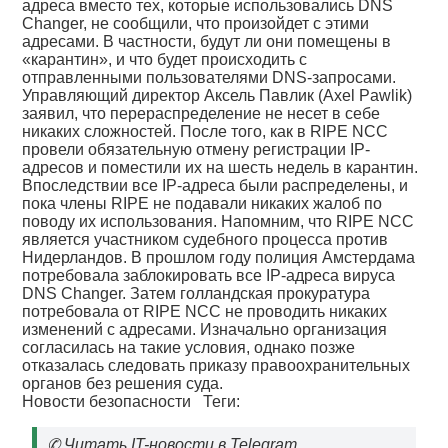
адреса вместо тех, которые использовались DNS
Changer, не сообщили, что произойдет с этими
адресами. В частности, будут ли они помещены в
«карантин», и что будет происходить с
отправленными пользователями DNS-запросами.
Управляющий директор Аксель Павлик (Axel Pawlik)
заявил, что перераспределение не несет в себе
никаких сложностей. После того, как в RIPE NCC
провели обязательную отмену регистрации IP-
адресов и поместили их на шесть недель в карантин.
Впоследствии все IP-адреса были распределены, и
пока члены RIPE не подавали никаких жалоб по
поводу их использования. Напомним, что RIPE NCC
является участником судебного процесса против
Нидерландов. В прошлом году полиция Амстердама
потребовала заблокировать все IP-адреса вируса
DNS Changer. Затем голландская прокуратура
потребовала от RIPE NCC не проводить никаких
изменений с адресами. Изначально организация
согласилась на такие условия, однако позже
отказалась следовать приказу правоохранительных
органов без решения суда.
Новости безопасности
Теги:
✆
Читать IT-новости в Telegram