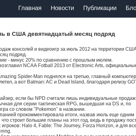
Главная
Новости
Публикации
Бло
оль в США девятнадцатый месяц подряд
даж консолей и видеоигр за июль 2012 на территории США
сяц подряд.
ние - минус 20% по сравнению с прошлым июлем.
зглавил NCAA Fotball 2013 от Electronic Arts, официальны
Amazing Spider-Man поднялся на третью, главный компьюте
вылетел, а вот Batman: AC и Dead Island, благодаря релизу GO
айзер, если бы NPD считали лишь индивидуальные продажи
ычная для серии тактическая RPG, вышедшая на DS и, по
игра со словом "Pokemon" в названии.
компанией прокомментировала итоги, назвав июль еще одним
что строит большие планы на этот год, ведь в продажу пос
роков: Halo 4, Fable: The Journey, Forza Horizon, и для вс
ining.