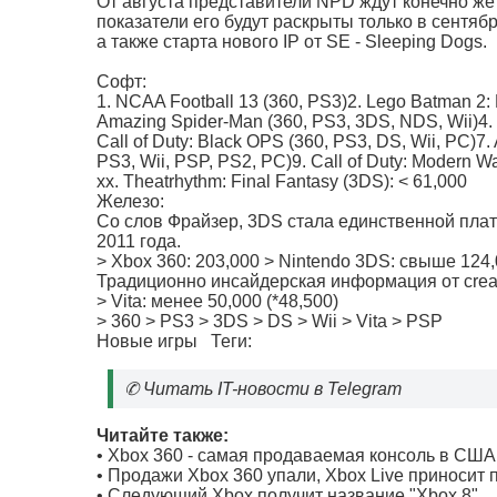
От августа представители NPD ждут конечно же
показатели его будут раскрыты только в сентябр
а также старта нового IP от SE - Sleeping Dogs.
Софт:
1. NCAA Football 13 (360, PS3)2. Lego Batman 2:
Amazing Spider-Man (360, PS3, 3DS, NDS, Wii)4. 
Call of Duty: Black OPS (360, PS3, DS, Wii, PC)7.
PS3, Wii, PSP, PS2, PC)9. Call of Duty: Modern Wa
xx. Theatrhythm: Final Fantasy (3DS): < 61,000
Железо:
Со слов Фрайзер, 3DS стала единственной пла
2011 года.
> Xbox 360: 203,000 > Nintendo 3DS: свыше 124
Традиционно инсайдерская информация от crea
> Vita: менее 50,000 (*48,500)
> 360 > PS3 > 3DS > DS > Wii > Vita > PSP
Новые игры
Теги:
✆
Читать IT-новости в Telegram
Читайте также:
•
Xbox 360 - самая продаваемая консоль в США 
•
Продажи Xbox 360 упали, Xbox Live приносит
•
Следующий Xbox получит название "Xbox 8"