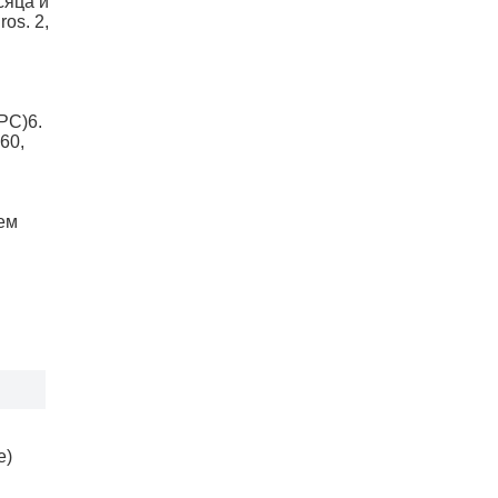
сяца и
os. 2,
 PC)6.
60,
ем
е)