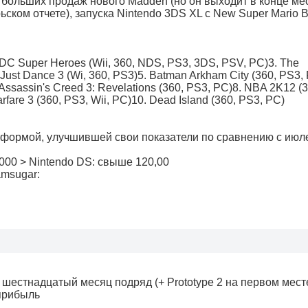
 больших продаж нового Madden (но он выходит в конце ме
ьском отчете), запуска Nintendo 3DS XL с New Super Mario Br
 DC Super Heroes (Wii, 360, NDS, PS3, 3DS, PSV, PC)3. The
Just Dance 3 (Wi, 360, PS3)5. Batman Arkham City (360, PS3,
 Assassin's Creed 3: Revelations (360, PS3, PC)8. NBA 2K12 (3
rfare 3 (360, PS3, Wii, PC)10. Dead Island (360, PS3, PC)
тформой, улучшившей свои показатели по сравнению с июл
,000 > Nintendo DS: свыше 120,00
msugar:
шестнадцатый месяц подряд (+ Prototype 2 на первом мест
 прибыль