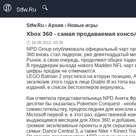
🔍
Stfw.Ru
Stfw.Ru
›
Архив
›
Новые игры
Xbox 360 - самая продаваемая конс
🕛 18.08.2012, 03:30
NPD Group опубликовала официальный чарт про
360 вновь стал лидером, уже девятнадцатый ме
Рынок, в свою очередь, продолжил общее паде
В преддверии выхода нового Madden NFL чарт во
цифры продаж не отмечаются.
LEGO Batman 2 опустился на вторую позицию, 
эксклюзив этого года в лице Diablo III из топа 
изданий, в список бестселлеров вернулись.
Как отметила представительница NPD Анита Фр
десятке бы оказалась Pokemon Conquest - необ
совместительству, предпоследняя для консоли 
Microsoft первой и, в этот раз, единственной 
выдающимся месяцем для Xbox 360; и добавив, 
громкие эксклюзивные проекты и для серьезных иг
семьи: Dance Central 3, а также Nike + Kinect Tra