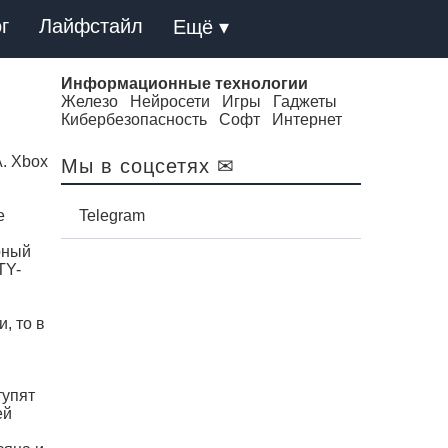
г
Лайфстайл
Ещё ▾
Информационные технологии
Железо
Нейросети
Игры
Гаджеты
Кибербезопасность
Софт
Интернет
. Xbox
Мы в соцсетях ✉
е
Telegram
рный
TY-
, то в
тупят
ей