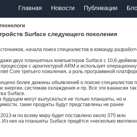
Главная
Новости
Публикации
Бло
технологи
устройств Surface следующего поколения
источников, начала поиск специалистов в команду разработ
продажи двух планшетных компьютеров Surface с 10,6-дюймо
 процессоре с архитектурой ARM и использует операционн
ntel Core третьего поколения, а роль программной платфо
азмещено более дюжины объявлений о поиске специалистов 
энергии, системам охлаждения и пр. Все эти вакансии так
ва Surface.
в будущем могут выпускаться не только планшеты, но и
имости, такие продукты будут представлены не ранее
 2013-м по всему миру будет поставлено около 375 млн
 Из них на планшеты Surface придётся «несколько миллион