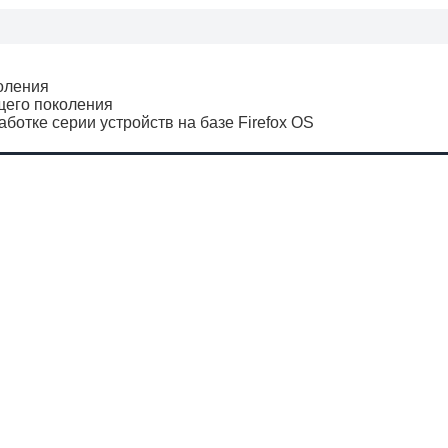
оления
щего поколения
аботке серии устройств на базе Firefox OS