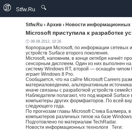
🔍
Stfw.Ru
Stfw.Ru
›
Архив
›
Новости информационных 
Microsoft приступила к разработке 
🕛 09.08.2012, 10:26
Корпорация Microsoft, по информации сетевых 
устройств Surface второго поколения.
Microsoft, напомним, в конце октября начнёт 
сенсорным дисплеем. Один из них выполнен на
систему Windows RT, второй — оснащён чипом I
играет Windows 8 Pro.
Сообщается, что на сайте Microsoft Careers р
материаловедению, альтернативным источникам 
иначе связаны с разработкой устройств семейст
Наблюдатели полагают, что под маркой Surface 
компьютеры других формфакторов. По всей вид
следующего года.
По прогнозам главы Microsoft Стива Балмера, в
компьютеров различных типов на базе Windows.
Подготовлено по материалам TechRadar.
Новости информационных технологи
Теги: