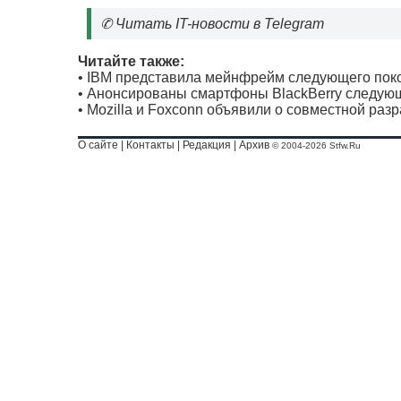
✆
Читать IT-новости в Telegram
Читайте также:
•
IBM представила мейнфрейм следующего пок
•
Анонсированы смартфоны BlackBerry следую
•
Mozilla и Foxconn объявили о совместной разр
О сайте
|
Контакты
|
Редакция
|
Архив
© 2004-2026 Stfw.Ru