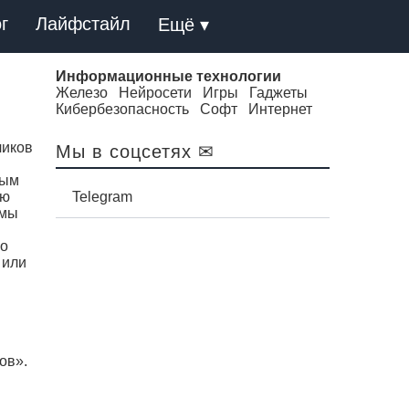
г
Лайфстайл
Ещё ▾
Информационные технологии
Железо
Нейросети
Игры
Гаджеты
Кибербезопасность
Софт
Интернет
чиков
Мы в соцсетях ✉
вым
ую
Telegram
рмы
по
 или
ов».