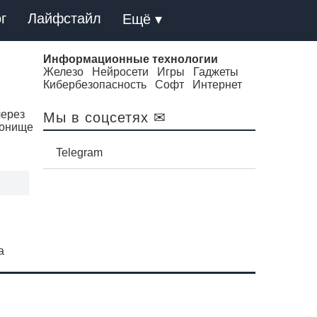
г
Лайфстайл
Ещё ▾
Информационные технологии
Железо
Нейросети
Игры
Гаджеты
Кибербезопасность
Софт
Интернет
через
Мы в соцсетях ✉
еконище
Telegram
а