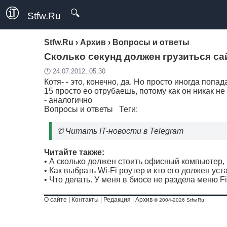
🔍
Stfw.Ru
Stfw.Ru
›
Архив
›
Вопросы и ответы
Сколько секунд должен грузиться са
🕛 24.07.2012, 05:30
Котя- - это, конечно, да. Но просто иногда попа
15 просто ео отрубаешь, потому как он никак не
- аналогично
Вопросы и ответы
Теги:
✆
Читать IT-новости в Telegram
Читайте также:
•
А сколько должен стоить офисный компьютер,
•
Как выбрать Wi-Fi роутер и кто его должен ус
•
Что делать. У меня в биосе не раздела меню Fi
О сайте
|
Контакты
|
Редакция
|
Архив
© 2004-2026 Stfw.Ru