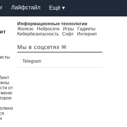
г
Лайфстайл
Ещё ▾
Информационные технологии
Железо
Нейросети
Игры
Гаджеты
вит
Кибербезопасность
Софт
Интернет
Мы в соцсетях ✉
листы
Telegram
Винт
олжны
сти от
я меню
второе
должно
ся
и