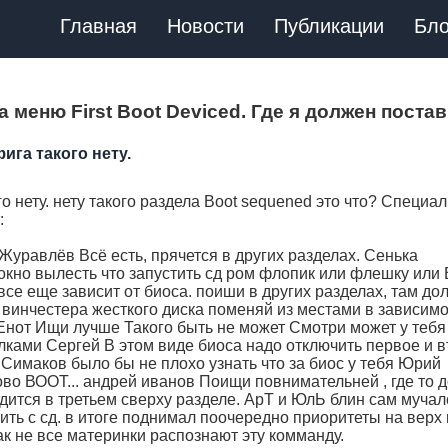
Главная
Новости
Публикации
Бло
а меню First Boot Deviced. Где я должен поста
ига такого нету.
о нету. нету такого раздела Boot sequened это что? Специа
:
 Журавлёв Всё есть, прячется в других разделах. Сенька
кно вылесть что запустить сд ром флопик или флешку или 
се еще зависит от биоса. поиши в других разделах, там д
 винчестера жесткого диска поменяй из местами в зависимо
а Енот Ищи лучше Такого быть не может Смотри может у теб
лками Сергей В этом виде биоса надо отключить первое и 
й Симаков было бы не плохо узнать что за биос у тебя Юрий
ово ВООТ... андрей иванов Поищи повнимательней , где то 
одится в третьем сверху разделе. АрТ и ЮлЬ блин сам мучал
авить с сд. в итоге поднимал поочередно приоритеты на верх 
ак не все материнки распознают эту комманду.