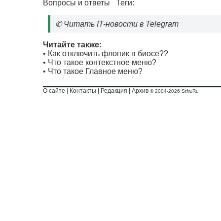
Вопросы и ответы
Теги:
✆
Читать IT-новости в Telegram
Читайте также:
•
Как отключить флопик в биосе??
•
Что такое контекстное меню?
•
Что такое Главное меню?
О сайте
|
Контакты
|
Редакция
|
Архив
© 2004-2026 Stfw.Ru