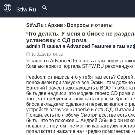
🔍
Stfw.Ru
Stfw.Ru
›
Архив
›
Вопросы и ответы
Что делать. У меня в биосе не раздел
установку с СД рома
admin
Я зашел в Advanced Features а там ниф
🕛 16.01.2010, 04:52
Я зашел в Advanced Features а там нифига таког
Компьютерного портала
STFW.RU рекомендуют
freedoom отпишись что у тебя там есть? Сергей
поножимай при замуске все Эфки= там должно о
Евгений Грачев надо заходить в BOOT лаКоста в
быть две надписи, это модель твоего CD рома и
того, что требуеться запускать первым. Крошк
биоса вкладками сделано и переключается стре
устройств загрузки. А третье и есть СД. Витали
Поищи, есть по любому Смотри все, где есть сл
быть , что то похожее ... Андрей Обычно он нах
недавно с ноутом . не мог ни как загрузку пост
попал кстати нажатие на Ф редко помогает,так к