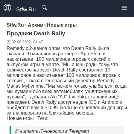
≡
🔍
Stfw.Ru
Stfw.Ru
›
Архив
›
Новые игры
Продажи Death Rally
🕛 02.06.2012, 04:47
Remedy объявила о том, что Death Rally была
скачана 10 миллионов раз через App Store и
насчитывает 100 миллионов игровых сессий с
выпуском игры в марте. "Мы очень рады тому, что
количество загрузок Death Rally составляет 10
миллионов и насчитывает 100 миллионов игровых
сессий", - сказал генеральный директор Remedy,
Matias Myllyrinne. "Мы можем только улыбаться, когда
мы думаем обо всех автомобилях уничтоженных
пулями", - добавил Aki “AJ” Jrvilehto, старший вице-
президент. Death Rally доступна для IOS и Android и
обойдется вам в $ 0.99. Больше обновлений для игры
запланировано на ближайшие месяцы.
Новые игры
Теги:
✆
Читать IT-новости в Telegram