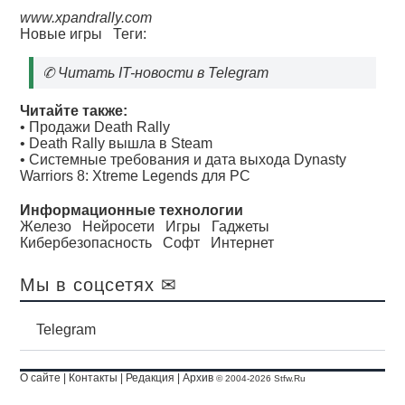
www.xpandrally.com
Новые игры
Теги:
✆
Читать IT-новости в Telegram
Читайте также:
•
Продажи Death Rally
•
Death Rally вышла в Steam
•
Системные требования и дата выхода Dynasty
Warriors 8: Xtreme Legends для PC
Информационные технологии
Железо
Нейросети
Игры
Гаджеты
Кибербезопасность
Софт
Интернет
Мы в соцсетях ✉
Telegram
О сайте
|
Контакты
|
Редакция
|
Архив
© 2004-2026 Stfw.Ru