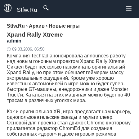
≡
🔍
Stfw.Ru
Stfw.Ru
›
Архив
›
Новые игры
Xpand Rally Xtreme
admin
🕛 09.03.2006, 06:50
Компания Techlad анонсировала announces работу
над новым гоночным проектом Xpand Rally Xtreme.
Сиквел будет несколько напоминать оригинальный
Xpand Rally, но при этом обещает геймерам массу
экстремальных ощущений. Кроме уже хорошо
известных автомобилей в игре можно будет супер-
быстрые GT-машины, внедорожники и даже Monster
Truck’и. Кататься на этих машинах можно будет по 40
трасам в различных уголках мира.
Как и оригинальная XR, игра предлагает нам карьеру,
однопользовательские заезды и мультиплеер.
Основой для проекта стал движок Chrome к которому
прилагается редактор ChromEd для создания
собственных «дорог» и даже игровых режимов.