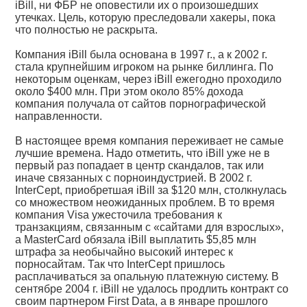
iBill, ни ФБР не оповестили их о произошедших
утечках. Цель, которую преследовали хакеры, пока
что полностью не раскрыта.
Компания iBill была основана в 1997 г., а к 2002 г.
стала крупнейшим игроком на рынке биллинга. По
некоторым оценкам, через iBill ежегодно проходило
около $400 млн. При этом около 85% дохода
компания получала от сайтов порнографической
направленности.
В настоящее время компания переживает не самые
лучшие времена. Надо отметить, что iBill уже не в
первый раз попадает в центр скандалов, так или
иначе связанных с порноиндустрией. В 2002 г.
InterCept, приобретшая iBill за $120 млн, столкнулась
со множеством неожиданных проблем. В то время
компания Visa ужесточила требования к
транзакциям, связанным с «сайтами для взрослых»,
а MasterCard обязала iBill выплатить $5,85 млн
штрафа за необычайно высокий интерес к
порносайтам. Так что InterCept пришлось
расплачиваться за опальную платежную систему. В
сентябре 2004 г. iBill не удалось продлить контракт со
своим партнером First Data, а в январе прошлого