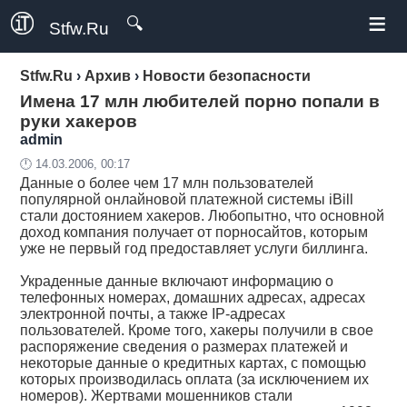
≡
🔍
Stfw.Ru
Stfw.Ru
›
Архив
›
Новости безопасности
Имена 17 млн любителей порно попали в
руки хакеров
admin
🕛 14.03.2006, 00:17
Данные о более чем 17 млн пользователей
популярной онлайновой платежной системы iBill
стали достоянием хакеров. Любопытно, что основной
доход компания получает от порносайтов, которым
уже не первый год предоставляет услуги биллинга.
Украденные данные включают информацию о
телефонных номерах, домашних адресах, адресах
электронной почты, а также IP-адресах
пользователей. Кроме того, хакеры получили в свое
распоряжение сведения о размерах платежей и
некоторые данные о кредитных картах, с помощью
которых производилась оплата (за исключением их
номеров). Жертвами мошенников стали