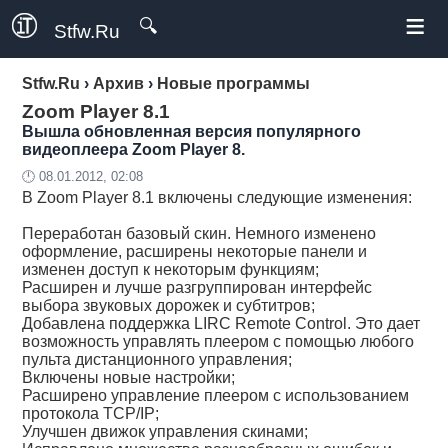
≡
🔍
Stfw.Ru
Stfw.Ru
›
Архив
›
Новые программы
Zoom Player 8.1
Вышла обновленная версия популярного
видеоплеера Zoom Player 8.
🕛 08.01.2012, 02:08
В Zoom Player 8.1 включены следующие изменения:
Переработан базовый скин. Немного изменено
оформление, расширены некоторые панели и
изменен доступ к некоторым функциям;
Расширен и лучше разгруппирован интерфейс
выбора звуковых дорожек и субтитров;
Добавлена поддержка LIRC Remote Control. Это дает
возможность управлять плеером с помощью любого
пульта дистанционного управления;
Включены новые настройки;
Расширено управление плеером с использованием
протокола TCP/IP;
Улучшен движок управления скинами;