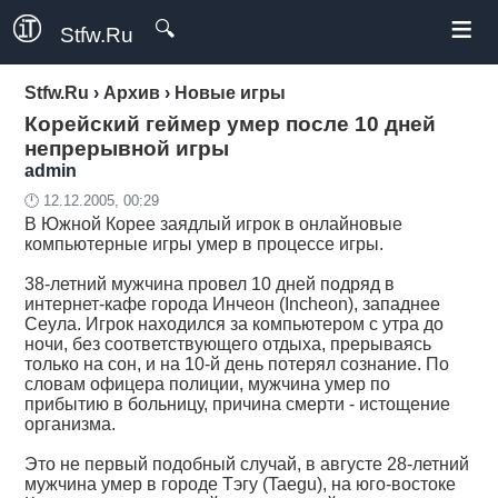
≡
🔍
Stfw.Ru
Stfw.Ru
›
Архив
›
Новые игры
Корейский геймер умер после 10 дней
непрерывной игры
admin
🕛 12.12.2005, 00:29
В Южной Корее заядлый игрок в онлайновые
компьютерные игры умер в процессе игры.
38-летний мужчина провел 10 дней подряд в
интернет-кафе города Инчеон (Incheon), западнее
Сеула. Игрок находился за компьютером с утра до
ночи, без соответствующего отдыха, прерываясь
только на сон, и на 10-й день потерял сознание. По
словам офицера полиции, мужчина умер по
прибытию в больницу, причина смерти - истощение
организма.
Это не первый подобный случай, в августе 28-летний
мужчина умер в городе Тэгу (Taegu), на юго-востоке