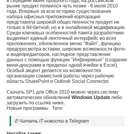
в середине июня прошлого года, на российском
рынке продукт появился чуть позже - 6 июля 2010
года. Впервые за всю историю существования
набора офисных приложений корпорация
представила широкой общественности продукт не
только в 64-битной, но и в онлайновой модификации.
Среди ключевых особенностей пакета разработчики
выделяют единый ленточный интерфейс во всех
приложениях, обновленное меню "Файл", функцию
предпросмотра вставки, широкие возможности фото-
и видеоредакторов, наглядное представление
данных с помощью функции "Инфокривые" (создание
мини-диаграмм в пределах одной ячейки в Excel).
Особый акцент делается на возможностях
организации совместной работы через рабочую
область SharePoint и Outlook Social Connector.
Скачать SP1 для Office 2010 можно через систему
автоматических обновлений
Windows Update
либо
загрузить по ссылке ниже.
Новые программы
Теги:
✆
Читать IT-новости в Telegram
Читайте также: