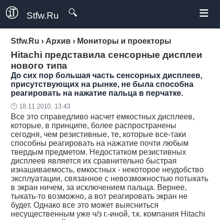
≡
🔍
Stfw.Ru
Stfw.Ru
›
Архив
›
Мониторы и проекторы
Hitachi представила сенсорные дисплеи
нового типа
До сих пор большая часть сенсорных дисплеев,
присутствующих на рынке, не была способна
реагировать на нажатие пальца в перчатке.
🕛 18.11.2010, 13:43
Все это справедливо насчет емкостных дисплеев,
которые, в принципе, более распространены
сегодня, чем резистивные, те, которые все-таки
способны реагировать на нажатие почти любым
твердым предметом. Недостатком резистивных
дисплеев является их сравнительно быстрая
изнашиваемость, емкостных - некоторое неудобство
эксплуатации, связанное с невозможностью потыкать
в экран ничем, за исключением пальца. Вернее,
тыкать-то возможно, а вот реагировать экран не
будет. Однако все это может выясниться
несущественным уже ч/з г.-иной, т.к. компания Hitachi