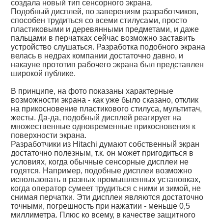
создала новый тип сенсорного экрана.
Подобный дисплей, по заверениям разработчиков,
способен трудиться со всеми стилусами, просто
пластиковыми и деревянными предметами, и даже
пальцами в перчатках сейчас возможно заставить
устройство слушаться. Разработка подобного экрана
велась в недрах компании достаточно давно, и
накауне прототип рабочего экрана был представлен
широкой публике.
В принципе, на фото показаны характерные
возможности экрана - как уже было сказано, отклик
на прикосновение пластикового стилуса, мультитач,
жесты. Да-да, подобный дисплей реагирует на
множественные одновременные прикосновения к
поверхности экрана.
Разработчики из Hitachi думают собственный экран
достаточно полезным, т.к. он может пригодиться в
условиях, когда обычные сенсорные дисплеи не
годятся. Например, подобные дисплеи возможно
использовать в разных промышленных установках,
когда оператор сумеет трудиться с ними и зимой, не
снимая перчатки. Эти дисплеи являются достаточно
точными, погрешность при нажатии - меньше 0,5
миллиметра. Плюс ко всему, в качестве защитного