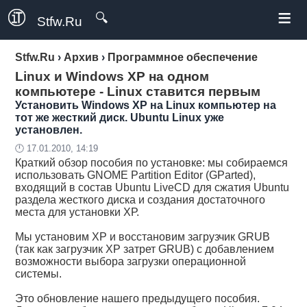
≡
🔍
Stfw.Ru
Stfw.Ru
›
Архив
›
Программное обеспечение
Linux и Windows XP на одном
компьютере - Linux ставится первым
Установить Windows ХР на Linux компьютер на
тот же жесткий диск. Ubuntu Linux уже
установлен.
🕛 17.01.2010, 14:19
Краткий обзор пособия по установке: мы собираемся
использовать GNOME Partition Editor (GParted),
входящий в состав Ubuntu LiveCD для сжатия Ubuntu
раздела жесткого диска и создания достаточного
места для установки ХР.
Мы установим ХР и восстановим загрузчик GRUB
(так как загрузчик ХР затрет GRUB) с добавлением
возможности выбора загрузки операционной
системы.
Это обновление нашего предыдущего пособия.