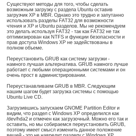
Существуют методы для того, чтобы сделать
возможным загрузку с раздела Ubuntu оставив
загрузчик ХР в MBR. Однако это трудно и запутанно
использовать разделы FAT32 для возможности
чтения и ХР и Ubuntu разделов. Мы не рекомендуем
это делать используя FAT32 - так как FAT32 не так
оптимизирован как NTFS и функции безопасности и
прав доступа Windows XP не задействованы в
полном объеме.
Переустановить GRUB как систему загрузки -
намного лучшая альтернатива. GRUB намного лучше
работает с любыми операционными системами и он
очень прост в администрировании.
Переустанавливаем GRUB в MBR. Следующим
нашим шагом будет загрузка системы с помощью
Ubuntu Live CD.
Загрузившись запускаем GNOME Partition Editor и
видим, что раздел с Windows XP определился как
/dev/hda2 и отмечен как загрузочный. Можно его так и
оставить, но мы собираемся переустановить GRUB,
поэтому имеет смысл изменить данное положение
вещей - это не навредит разделу с Windows XP.