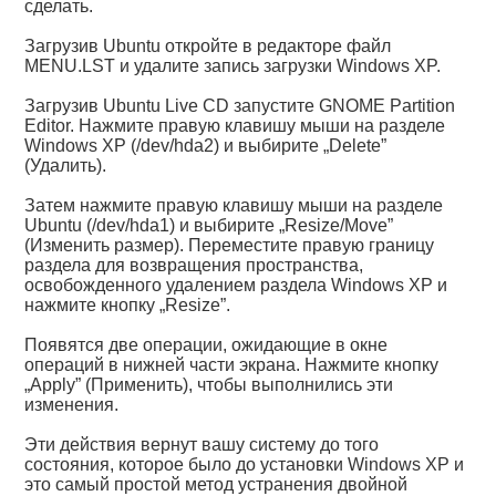
сделать.
Загрузив Ubuntu откройте в редакторе файл
MENU.LST и удалите запись загрузки Windows XP.
Загрузив Ubuntu Live CD запустите GNOME Partition
Editor. Нажмите правую клавишу мыши на разделе
Windows XP (/dev/hda2) и выбирите „Delete”
(Удалить).
Затем нажмите правую клавишу мыши на разделе
Ubuntu (/dev/hda1) и выбирите „Resize/Move”
(Изменить размер). Переместите правую границу
раздела для возвращения пространства,
освобожденного удалением раздела Windows XP и
нажмите кнопку „Resize”.
Появятся две операции, ожидающие в окне
операций в нижней части экрана. Нажмите кнопку
„Apply” (Применить), чтобы выполнились эти
изменения.
Эти действия вернут вашу систему до того
состояния, которое было до установки Windows XP и
это самый простой метод устранения двойной