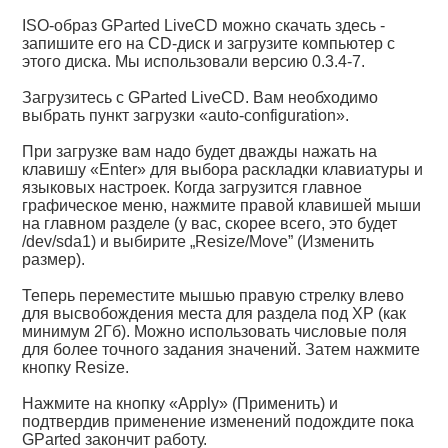
ISO-образ GParted LiveCD можно скачать здесь -
запишите его на CD-диск и загрузите компьютер с
этого диска. Мы использовали версию 0.3.4-7.
Загрузитесь с GParted LiveCD. Вам необходимо
выбрать пункт загрузки «auto-configuration».
При загрузке вам надо будет дважды нажать на
клавишу «Enter» для выбора раскладки клавиатуры и
языковых настроек. Когда загрузится главное
графическое меню, нажмите правой клавишей мыши
на главном разделе (у вас, скорее всего, это будет
/dev/sda1) и выбирите „Resize/Move” (Изменить
размер).
Теперь переместите мышью правую стрелку влево
для высвобождения места для раздела под ХР (как
минимум 2Гб). Можно использовать числовые поля
для более точного задания значений. Затем нажмите
кнопку Resize.
Нажмите на кнопку «Apply» (Применить) и
подтвердив применение изменений подождите пока
GParted закончит работу.