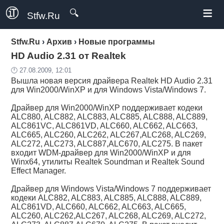
≡
🔍
Stfw.Ru
Stfw.Ru
›
Архив
›
Новые программы
HD Audio 2.31 от Realtek
🕛 27.08.2009, 12:01
Вышла новая версия драйвера Realtek HD Audio 2.31
для Win2000/WinXP и для Windows Vista/Windows 7.
Драйвер для Win2000/WinXP поддерживает кодеки
ALC880, ALC882, ALC883, ALC885, ALC888, ALC889,
ALC861VC, ALC861VD, ALC660, ALC662, ALC663,
ALC665, ALC260, ALC262, ALC267,ALC268, ALC269,
ALC272, ALC273, ALC887,ALC670, ALC275. В пакет
входит WDM-драйвер для Win2000/WinXP и для
Winx64, утилиты Realtek Soundman и Realtek Sound
Effect Manager.
Драйвер для Windows Vista/Windows 7 поддерживает
кодеки ALC882, ALC883, ALC885, ALC888, ALC889,
ALC861VD, ALC660, ALC662, ALC663, ALC665,
ALC260, ALC262,ALC267, ALC268, ALC269, ALC272,