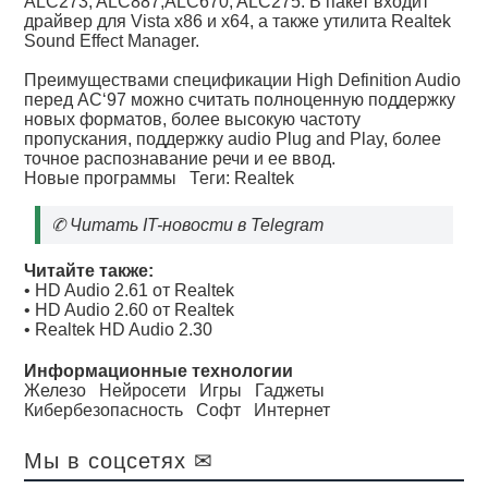
ALC273, ALC887,ALC670, ALC275. В пакет входит
драйвер для Vista x86 и x64, а также утилита Realtek
Sound Effect Manager.
Преимуществами спецификации High Definition Audio
перед AC‘97 можно считать полноценную поддержку
новых форматов, более высокую частоту
пропускания, поддержку audio Plug and Play, более
точное распознавание речи и ее ввод.
Новые программы
Теги:
Realtek
✆
Читать IT-новости в Telegram
Читайте также:
•
HD Audio 2.61 от Realtek
•
HD Audio 2.60 от Realtek
•
Realtek HD Audio 2.30
Информационные технологии
Железо
Нейросети
Игры
Гаджеты
Кибербезопасность
Софт
Интернет
Мы в соцсетях ✉