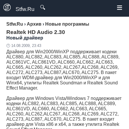
≡
🔍
Stfw.Ru
Stfw.Ru
›
Архив
›
Новые программы
Realtek HD Audio 2.30
Новый драйвер
🕛 14.08.2009, 23:43
Драйвер для Win2000/WinXP поддерживает кодеки
ALC880, ALC882, ALC883, ALC885, ALC888, ALC889,
ALC861VC, ALC861VD, ALC660, ALC662, ALC663,
ALC665, ALC260, ALC262, ALC267,ALC268, ALC269,
ALC272, ALC273, ALC887,ALC670, ALC275. В пакет
входит WDM-драйвер для Win2000/WinXP и для
Winx64, утилиты Realtek Soundman и Realtek Sound
Effect Manager.
Драйвер для Windows Vista/Windows 7 поддерживает
кодеки ALC882, ALC883, ALC885, ALC888, ALC889,
ALC861VD, ALC660, ALC662, ALC663, ALC665,
ALC260, ALC262,ALC267, ALC268, ALC269, ALC272,
ALC273, ALC887, ALC670, ALC275. В пакет входит
драйвер для Vista x86 и x64, а также утилита Realtek